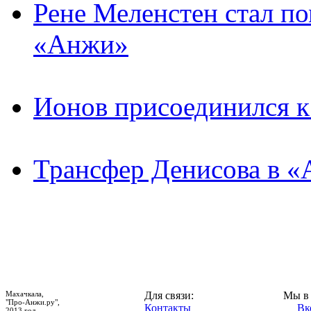
Рене Меленстен стал п
«Анжи»
Ионов присоединился 
Трансфер Денисова в «
Махачкала,
Для связи:
Мы в 
"Про-Анжи.ру",
Контакты
Вк
2013 год.