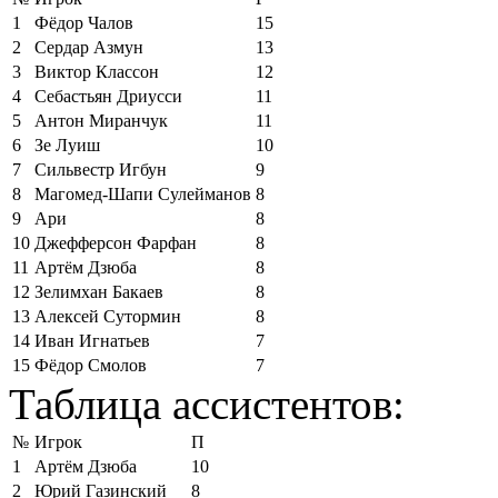
1
Фёдор Чалов
15
2
Сердар Азмун
13
3
Виктор Классон
12
4
Себастьян Дриусси
11
5
Антон Миранчук
11
6
Зе Луиш
10
7
Сильвестр Игбун
9
8
Магомед-Шапи Сулейманов
8
9
Ари
8
10
Джефферсон Фарфан
8
11
Артём Дзюба
8
12
Зелимхан Бакаев
8
13
Алексей Сутормин
8
14
Иван Игнатьев
7
15
Фёдор Смолов
7
Таблица ассистентов:
№
Игрок
П
1
Артём Дзюба
10
2
Юрий Газинский
8