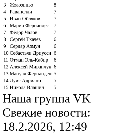
3
Жоаозиньо
8
4
Раванелли
7
5
Иван Обляков
7
6
Марио Фернандес
7
7
Фёдор Чалов
7
8
Сергей Ткачёв
6
9
Сердар Азмун
6
10
Себастьян Дриусси
6
11
Отман Эль-Кабир
6
12
Алексей Миранчук
6
13
Мануэл Фернандеш
5
14
Луис Адриано
5
15
Никола Влашич
5
Наша группа VK
Свежие новости:
18.2.2026, 12:49