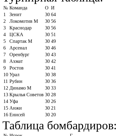
№
Команда
О
И
1
Зенит
30
64
2
Локомотив М
30
56
3
Краснодар
30
56
4
ЦСКА
30
51
5
Спартак М
30
49
6
Арсенал
30
46
7
Оренбург
30
43
8
Ахмат
30
42
9
Ростов
30
41
10
Урал
30
38
11
Рубин
30
36
12
Динамо М
30
33
13
Крылья Советов
30
28
14
Уфа
30
26
15
Анжи
30
21
16
Енисей
30
20
Таблица бомбардиров:
№
Игрок
Г