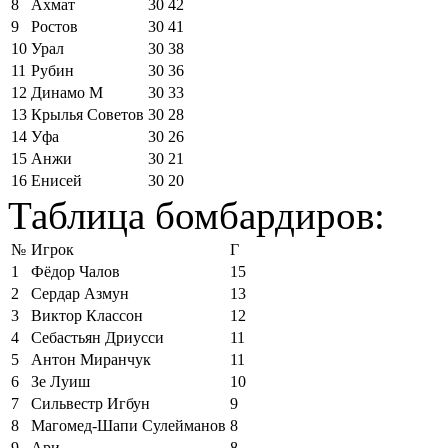
8
Ахмат
30
42
9
Ростов
30
41
10
Урал
30
38
11
Рубин
30
36
12
Динамо М
30
33
13
Крылья Советов
30
28
14
Уфа
30
26
15
Анжи
30
21
16
Енисей
30
20
Таблица бомбардиров:
№
Игрок
Г
1
Фёдор Чалов
15
2
Сердар Азмун
13
3
Виктор Классон
12
4
Себастьян Дриусси
11
5
Антон Миранчук
11
6
Зе Луиш
10
7
Сильвестр Игбун
9
8
Магомед-Шапи Сулейманов
8
9
Ари
8