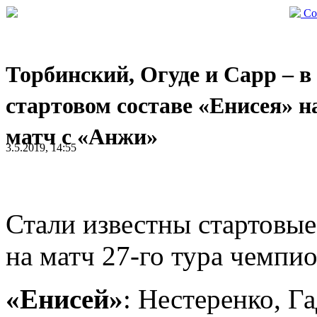
Со
Торбинский, Огуде и Сарр – в
стартовом составе «Енисея» н
матч с «Анжи»
3.5.2019, 14:55
Стали известны стартовы
на матч 27-го тура чемпио
«Енисей»
: Нестеренко, Г