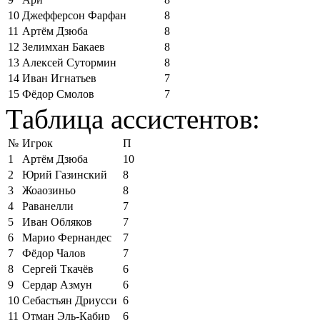
10
Джефферсон Фарфан
8
11
Артём Дзюба
8
12
Зелимхан Бакаев
8
13
Алексей Сутормин
8
14
Иван Игнатьев
7
15
Фёдор Смолов
7
Таблица ассистентов:
№
Игрок
П
1
Артём Дзюба
10
2
Юрий Газинский
8
3
Жоаозиньо
8
4
Раванелли
7
5
Иван Обляков
7
6
Марио Фернандес
7
7
Фёдор Чалов
7
8
Сергей Ткачёв
6
9
Сердар Азмун
6
10
Себастьян Дриусси
6
11
Отман Эль-Кабир
6