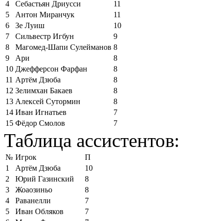
4
Себастьян Дриусси
11
5
Антон Миранчук
11
6
Зе Луиш
10
7
Сильвестр Игбун
9
8
Магомед-Шапи Сулейманов
8
9
Ари
8
10
Джефферсон Фарфан
8
11
Артём Дзюба
8
12
Зелимхан Бакаев
8
13
Алексей Сутормин
8
14
Иван Игнатьев
7
15
Фёдор Смолов
7
Таблица ассистентов:
№
Игрок
П
1
Артём Дзюба
10
2
Юрий Газинский
8
3
Жоаозиньо
8
4
Раванелли
7
5
Иван Обляков
7