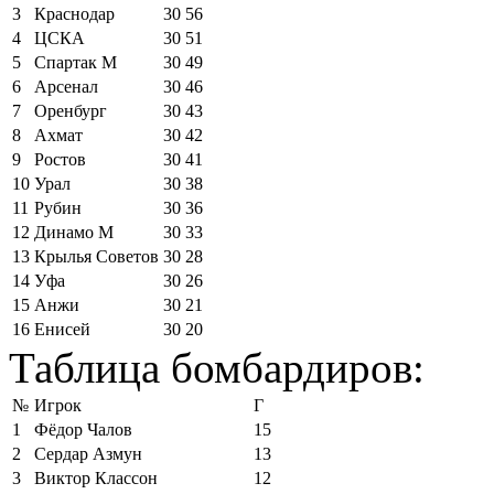
3
Краснодар
30
56
4
ЦСКА
30
51
5
Спартак М
30
49
6
Арсенал
30
46
7
Оренбург
30
43
8
Ахмат
30
42
9
Ростов
30
41
10
Урал
30
38
11
Рубин
30
36
12
Динамо М
30
33
13
Крылья Советов
30
28
14
Уфа
30
26
15
Анжи
30
21
16
Енисей
30
20
Таблица бомбардиров:
№
Игрок
Г
1
Фёдор Чалов
15
2
Сердар Азмун
13
3
Виктор Классон
12