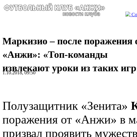
Со
Маркизио – после поражения 
«Анжи»: «Топ-команды
извлекают уроки из таких игр
1.10.2018, 09:50
Полузащитник «Зенита»
поражения от «Анжи» в м
призвал проявить мужеств