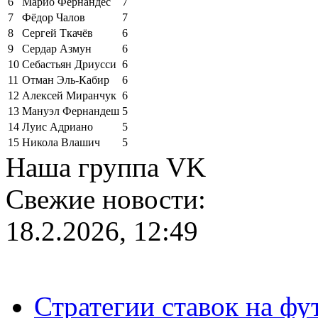
6
Марио Фернандес
7
7
Фёдор Чалов
7
8
Сергей Ткачёв
6
9
Сердар Азмун
6
10
Себастьян Дриусси
6
11
Отман Эль-Кабир
6
12
Алексей Миранчук
6
13
Мануэл Фернандеш
5
14
Луис Адриано
5
15
Никола Влашич
5
Наша группа VK
Свежие новости:
18.2.2026, 12:49
Стратегии ставок на фу