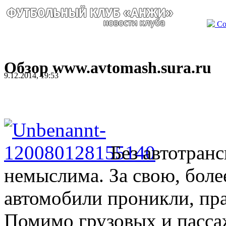
Со
Обзор www.avtomash.sura.ru
9.12.2014, 19:53
Без автотран
немыслима. За свою, бол
автомобили проникли, пра
Помимо грузовых и пасса