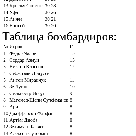
13
Крылья Советов
30
28
14
Уфа
30
26
15
Анжи
30
21
16
Енисей
30
20
Таблица бомбардиров:
№
Игрок
Г
1
Фёдор Чалов
15
2
Сердар Азмун
13
3
Виктор Классон
12
4
Себастьян Дриусси
11
5
Антон Миранчук
11
6
Зе Луиш
10
7
Сильвестр Игбун
9
8
Магомед-Шапи Сулейманов
8
9
Ари
8
10
Джефферсон Фарфан
8
11
Артём Дзюба
8
12
Зелимхан Бакаев
8
13
Алексей Сутормин
8