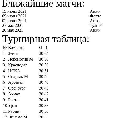
Ближайшие матчи:
15 июня 2021
Анжи
09 июня 2021
Форте
02 июня 2021
Анжи
27 мая 2021
Туапсе
20 мая 2021
Анжи
Турнирная таблица:
№
Команда
О
И
1
Зенит
30
64
2
Локомотив М
30
56
3
Краснодар
30
56
4
ЦСКА
30
51
5
Спартак М
30
49
6
Арсенал
30
46
7
Оренбург
30
43
8
Ахмат
30
42
9
Ростов
30
41
10
Урал
30
38
11
Рубин
30
36
12
Динамо М
30
33