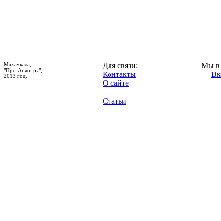
Махачкала,
Для связи:
Мы в 
"Про-Анжи.ру",
Контакты
Вк
2013 год.
О сайте
Статьи