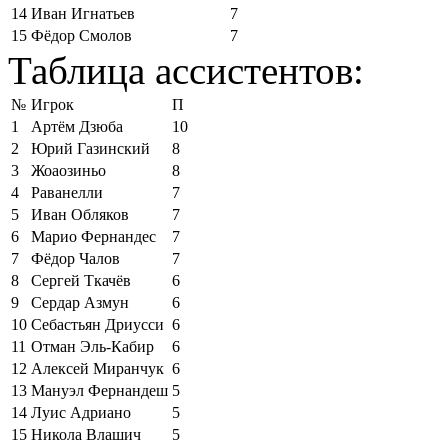
14
Иван Игнатьев
7
15
Фёдор Смолов
7
Таблица ассистентов:
№
Игрок
П
1
Артём Дзюба
10
2
Юрий Газинский
8
3
Жоаозиньо
8
4
Раванелли
7
5
Иван Обляков
7
6
Марио Фернандес
7
7
Фёдор Чалов
7
8
Сергей Ткачёв
6
9
Сердар Азмун
6
10
Себастьян Дриусси
6
11
Отман Эль-Кабир
6
12
Алексей Миранчук
6
13
Мануэл Фернандеш
5
14
Луис Адриано
5
15
Никола Влашич
5