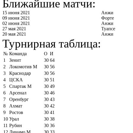
Ближайшие матчи:
15 июня 2021
Анжи
09 июня 2021
Форте
02 июня 2021
Анжи
27 мая 2021
Туапсе
20 мая 2021
Анжи
Турнирная таблица:
№
Команда
О
И
1
Зенит
30
64
2
Локомотив М
30
56
3
Краснодар
30
56
4
ЦСКА
30
51
5
Спартак М
30
49
6
Арсенал
30
46
7
Оренбург
30
43
8
Ахмат
30
42
9
Ростов
30
41
10
Урал
30
38
11
Рубин
30
36
12
Динамо М
30
33