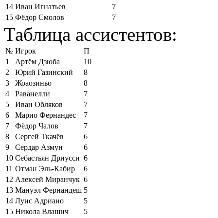
14
Иван Игнатьев
7
15
Фёдор Смолов
7
Таблица ассистентов:
№
Игрок
П
1
Артём Дзюба
10
2
Юрий Газинский
8
3
Жоаозиньо
8
4
Раванелли
7
5
Иван Обляков
7
6
Марио Фернандес
7
7
Фёдор Чалов
7
8
Сергей Ткачёв
6
9
Сердар Азмун
6
10
Себастьян Дриусси
6
11
Отман Эль-Кабир
6
12
Алексей Миранчук
6
13
Мануэл Фернандеш
5
14
Луис Адриано
5
15
Никола Влашич
5