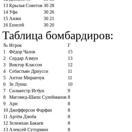
13
Крылья Советов
30
28
14
Уфа
30
26
15
Анжи
30
21
16
Енисей
30
20
Таблица бомбардиров:
№
Игрок
Г
1
Фёдор Чалов
15
2
Сердар Азмун
13
3
Виктор Классон
12
4
Себастьян Дриусси
11
5
Антон Миранчук
11
6
Зе Луиш
10
7
Сильвестр Игбун
9
8
Магомед-Шапи Сулейманов
8
9
Ари
8
10
Джефферсон Фарфан
8
11
Артём Дзюба
8
12
Зелимхан Бакаев
8
13
Алексей Сутормин
8