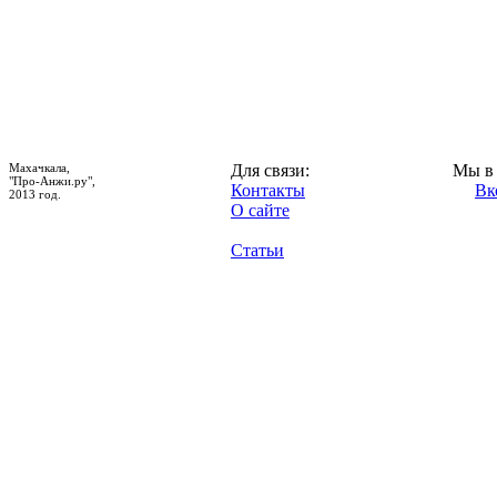
Махачкала,
Для связи:
Мы в 
"Про-Анжи.ру",
Контакты
Вк
2013 год.
О сайте
Статьи