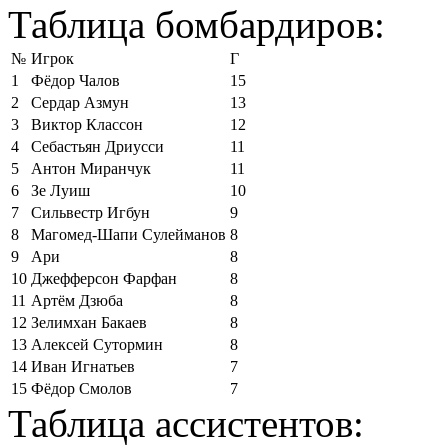
Таблица бомбардиров:
№
Игрок
Г
1
Фёдор Чалов
15
2
Сердар Азмун
13
3
Виктор Классон
12
4
Себастьян Дриусси
11
5
Антон Миранчук
11
6
Зе Луиш
10
7
Сильвестр Игбун
9
8
Магомед-Шапи Сулейманов
8
9
Ари
8
10
Джефферсон Фарфан
8
11
Артём Дзюба
8
12
Зелимхан Бакаев
8
13
Алексей Сутормин
8
14
Иван Игнатьев
7
15
Фёдор Смолов
7
Таблица ассистентов: