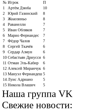
№
Игрок
П
1
Артём Дзюба
10
2
Юрий Газинский
8
3
Жоаозиньо
8
4
Раванелли
7
5
Иван Обляков
7
6
Марио Фернандес
7
7
Фёдор Чалов
7
8
Сергей Ткачёв
6
9
Сердар Азмун
6
10
Себастьян Дриусси
6
11
Отман Эль-Кабир
6
12
Алексей Миранчук
6
13
Мануэл Фернандеш
5
14
Луис Адриано
5
15
Никола Влашич
5
Наша группа VK
Свежие новости: