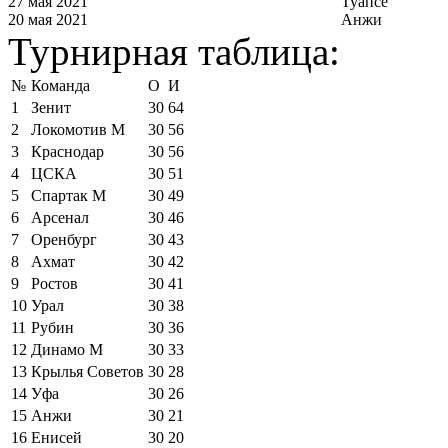
27 мая 2021
Туапсе
20 мая 2021
Анжи
Турнирная таблица:
№
Команда
О
И
1
Зенит
30
64
2
Локомотив М
30
56
3
Краснодар
30
56
4
ЦСКА
30
51
5
Спартак М
30
49
6
Арсенал
30
46
7
Оренбург
30
43
8
Ахмат
30
42
9
Ростов
30
41
10
Урал
30
38
11
Рубин
30
36
12
Динамо М
30
33
13
Крылья Советов
30
28
14
Уфа
30
26
15
Анжи
30
21
16
Енисей
30
20