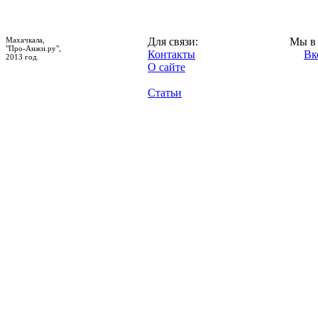
Махачкала,
Для связи:
Мы в 
"Про-Анжи.ру",
Контакты
Вк
2013 год.
О сайте
Статьи