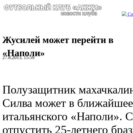
Со
Жусилей может перейти в
«Наполи»
27.8.2013, 15:59
Полузащитник махачкали
Силва может в ближайшее
итальянского «Наполи». 
отпустить 25-летнего бра