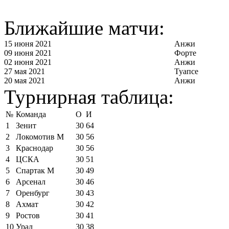
Ближайшие матчи:
15 июня 2021
Анжи
09 июня 2021
Форте
02 июня 2021
Анжи
27 мая 2021
Туапсе
20 мая 2021
Анжи
Турнирная таблица:
№
Команда
О
И
1
Зенит
30
64
2
Локомотив М
30
56
3
Краснодар
30
56
4
ЦСКА
30
51
5
Спартак М
30
49
6
Арсенал
30
46
7
Оренбург
30
43
8
Ахмат
30
42
9
Ростов
30
41
10
Урал
30
38