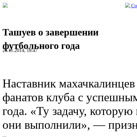
Со
Ташуев о завершении
футбольного года
25.11.2014, 18:47
Наставник махачкалинцев
фанатов клуба с успешны
года. «Ту задачу, которую
они выполнили», — призн