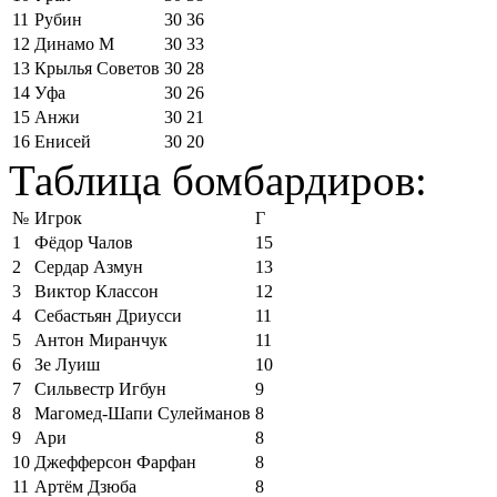
11
Рубин
30
36
12
Динамо М
30
33
13
Крылья Советов
30
28
14
Уфа
30
26
15
Анжи
30
21
16
Енисей
30
20
Таблица бомбардиров:
№
Игрок
Г
1
Фёдор Чалов
15
2
Сердар Азмун
13
3
Виктор Классон
12
4
Себастьян Дриусси
11
5
Антон Миранчук
11
6
Зе Луиш
10
7
Сильвестр Игбун
9
8
Магомед-Шапи Сулейманов
8
9
Ари
8
10
Джефферсон Фарфан
8
11
Артём Дзюба
8