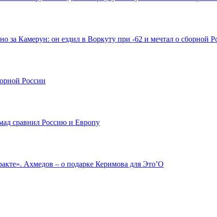
о за Камерун: он ездил в Воркуту при -62 и мечтал о сборной Р
борной России
мад сравнил Россию и Европу
ракте». Ахмедов – о подарке Керимова для Это’О