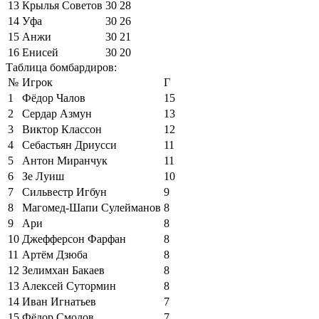
13
Крылья Советов
30
28
14
Уфа
30
26
15
Анжи
30
21
16
Енисей
30
20
Таблица бомбардиров:
№
Игрок
Г
1
Фёдор Чалов
15
2
Сердар Азмун
13
3
Виктор Классон
12
4
Себастьян Дриусси
11
5
Антон Миранчук
11
6
Зе Луиш
10
7
Сильвестр Игбун
9
8
Магомед-Шапи Сулейманов
8
9
Ари
8
10
Джефферсон Фарфан
8
11
Артём Дзюба
8
12
Зелимхан Бакаев
8
13
Алексей Сутормин
8
14
Иван Игнатьев
7
15
Фёдор Смолов
7