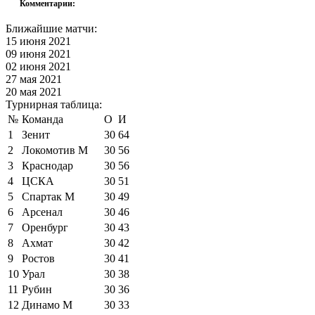
Комментарии:
Ближайшие матчи:
15 июня 2021
09 июня 2021
02 июня 2021
27 мая 2021
20 мая 2021
Турнирная таблица:
№
Команда
О
И
1
Зенит
30
64
2
Локомотив М
30
56
3
Краснодар
30
56
4
ЦСКА
30
51
5
Спартак М
30
49
6
Арсенал
30
46
7
Оренбург
30
43
8
Ахмат
30
42
9
Ростов
30
41
10
Урал
30
38
11
Рубин
30
36
12
Динамо М
30
33