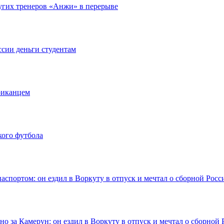
ругих тренеров «Анжи» в перерыве
ссии деньги студентам
риканцем
кого футбола
аспортом: он ездил в Воркуту в отпуск и мечтал о сборной Росс
о за Камерун: он ездил в Воркуту в отпуск и мечтал о сборной 