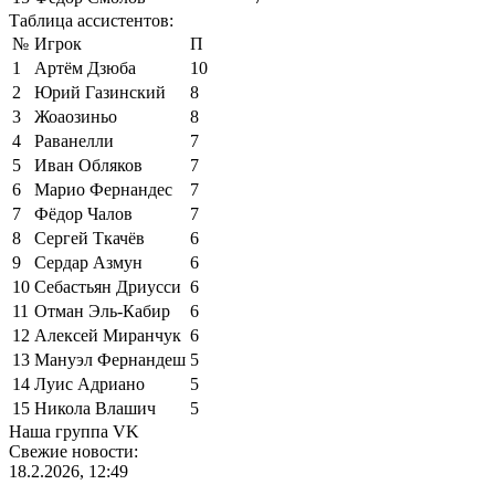
Таблица ассистентов:
№
Игрок
П
1
Артём Дзюба
10
2
Юрий Газинский
8
3
Жоаозиньо
8
4
Раванелли
7
5
Иван Обляков
7
6
Марио Фернандес
7
7
Фёдор Чалов
7
8
Сергей Ткачёв
6
9
Сердар Азмун
6
10
Себастьян Дриусси
6
11
Отман Эль-Кабир
6
12
Алексей Миранчук
6
13
Мануэл Фернандеш
5
14
Луис Адриано
5
15
Никола Влашич
5
Наша группа VK
Свежие новости:
18.2.2026, 12:49