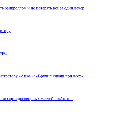
ть банкроллом и не потерять всё за один вечер
артиру
 РФС
нистратору «Анжи»: «Вручил ключи при всех»
ганизации договорных матчей в «Анжи»