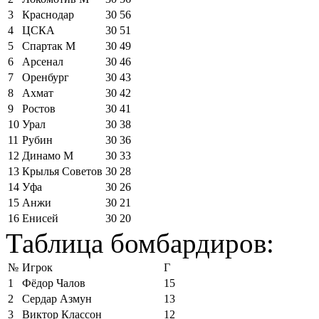
3
Краснодар
30
56
4
ЦСКА
30
51
5
Спартак М
30
49
6
Арсенал
30
46
7
Оренбург
30
43
8
Ахмат
30
42
9
Ростов
30
41
10
Урал
30
38
11
Рубин
30
36
12
Динамо М
30
33
13
Крылья Советов
30
28
14
Уфа
30
26
15
Анжи
30
21
16
Енисей
30
20
Таблица бомбардиров:
№
Игрок
Г
1
Фёдор Чалов
15
2
Сердар Азмун
13
3
Виктор Классон
12