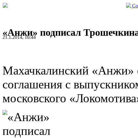
Со
«Анжи» подписал Трошечкин
21.1.2014, 16:44
Махачкалинский «Анжи» 
соглашения с выпускник
московского «Локомотив