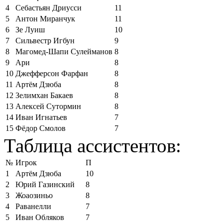
4
Себастьян Дриусси
11
5
Антон Миранчук
11
6
Зе Луиш
10
7
Сильвестр Игбун
9
8
Магомед-Шапи Сулейманов
8
9
Ари
8
10
Джефферсон Фарфан
8
11
Артём Дзюба
8
12
Зелимхан Бакаев
8
13
Алексей Сутормин
8
14
Иван Игнатьев
7
15
Фёдор Смолов
7
Таблица ассистентов:
№
Игрок
П
1
Артём Дзюба
10
2
Юрий Газинский
8
3
Жоаозиньо
8
4
Раванелли
7
5
Иван Обляков
7