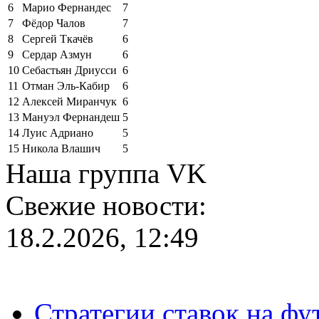
6
Марио Фернандес
7
7
Фёдор Чалов
7
8
Сергей Ткачёв
6
9
Сердар Азмун
6
10
Себастьян Дриусси
6
11
Отман Эль-Кабир
6
12
Алексей Миранчук
6
13
Мануэл Фернандеш
5
14
Луис Адриано
5
15
Никола Влашич
5
Наша группа VK
Свежие новости:
18.2.2026, 12:49
Стратегии ставок на фу