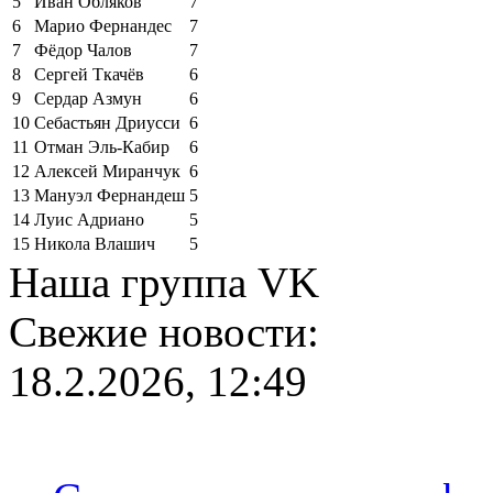
5
Иван Обляков
7
6
Марио Фернандес
7
7
Фёдор Чалов
7
8
Сергей Ткачёв
6
9
Сердар Азмун
6
10
Себастьян Дриусси
6
11
Отман Эль-Кабир
6
12
Алексей Миранчук
6
13
Мануэл Фернандеш
5
14
Луис Адриано
5
15
Никола Влашич
5
Наша группа VK
Свежие новости:
18.2.2026, 12:49