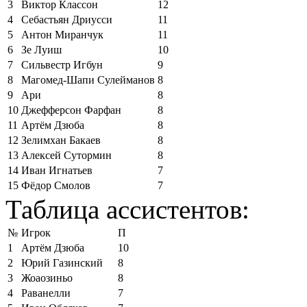
3
Виктор Классон
12
4
Себастьян Дриусси
11
5
Антон Миранчук
11
6
Зе Луиш
10
7
Сильвестр Игбун
9
8
Магомед-Шапи Сулейманов
8
9
Ари
8
10
Джефферсон Фарфан
8
11
Артём Дзюба
8
12
Зелимхан Бакаев
8
13
Алексей Сутормин
8
14
Иван Игнатьев
7
15
Фёдор Смолов
7
Таблица ассистентов:
№
Игрок
П
1
Артём Дзюба
10
2
Юрий Газинский
8
3
Жоаозиньо
8
4
Раванелли
7