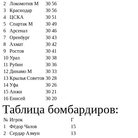
2
Локомотив М
30
56
3
Краснодар
30
56
4
ЦСКА
30
51
5
Спартак М
30
49
6
Арсенал
30
46
7
Оренбург
30
43
8
Ахмат
30
42
9
Ростов
30
41
10
Урал
30
38
11
Рубин
30
36
12
Динамо М
30
33
13
Крылья Советов
30
28
14
Уфа
30
26
15
Анжи
30
21
16
Енисей
30
20
Таблица бомбардиров:
№
Игрок
Г
1
Фёдор Чалов
15
2
Сердар Азмун
13