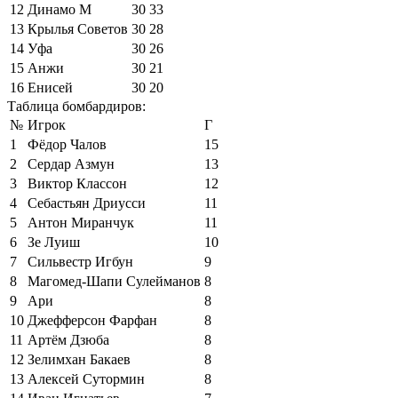
12
Динамо М
30
33
13
Крылья Советов
30
28
14
Уфа
30
26
15
Анжи
30
21
16
Енисей
30
20
Таблица бомбардиров:
№
Игрок
Г
1
Фёдор Чалов
15
2
Сердар Азмун
13
3
Виктор Классон
12
4
Себастьян Дриусси
11
5
Антон Миранчук
11
6
Зе Луиш
10
7
Сильвестр Игбун
9
8
Магомед-Шапи Сулейманов
8
9
Ари
8
10
Джефферсон Фарфан
8
11
Артём Дзюба
8
12
Зелимхан Бакаев
8
13
Алексей Сутормин
8