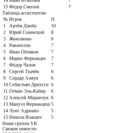
14
Иван Игнатьев
7
15
Фёдор Смолов
7
Таблица ассистентов:
№
Игрок
П
1
Артём Дзюба
10
2
Юрий Газинский
8
3
Жоаозиньо
8
4
Раванелли
7
5
Иван Обляков
7
6
Марио Фернандес
7
7
Фёдор Чалов
7
8
Сергей Ткачёв
6
9
Сердар Азмун
6
10
Себастьян Дриусси
6
11
Отман Эль-Кабир
6
12
Алексей Миранчук
6
13
Мануэл Фернандеш
5
14
Луис Адриано
5
15
Никола Влашич
5
Наша группа VK
Свежие новости: