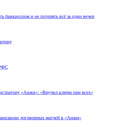
ть банкроллом и не потерять всё за один вечер
артиру
 РФС
нистратору «Анжи»: «Вручил ключи при всех»
ганизации договорных матчей в «Анжи»