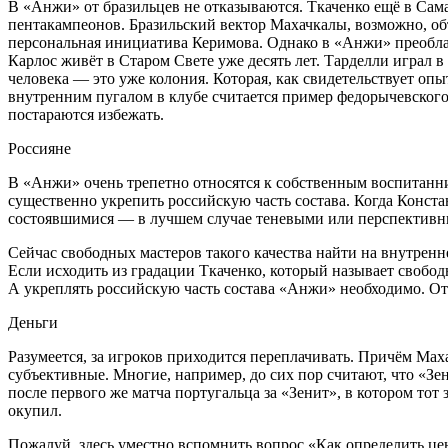
В «Анжи» от бразильцев не отказываются. Ткаченко ещё в Сама
пентакампеонов. Бразильский вектор Махачкалы, возможно, объ
персональная инициатива Керимова. Однако в «Анжи» преобла
Карлос живёт в Старом Свете уже десять лет. Тарделли играл 
человека — это уже колония. Которая, как свидетельствует оп
внутренним пугалом в клубе считается пример федорычевского
постараются избежать.
Россияне
В «Анжи» очень трепетно относятся к собственным воспитанни
существенно укрепить российскую часть состава. Когда Конст
состоявшимися — в лучшем случае теневыми или перспективны
Сейчас свободных мастеров такого качества найти на внутренне
Если исходить из градации Ткаченко, который называет свобод
А укреплять российскую часть состава «Анжи» необходимо. От 
Деньги
Разумеется, за игроков приходится переплачивать. Причём Мах
субъективные. Многие, например, до сих пор считают, что «Зе
после первого же матча португальца за «Зенит», в котором то
окупил.
Пожалуй, здесь уместно вспомнить вопрос «Как определить ц