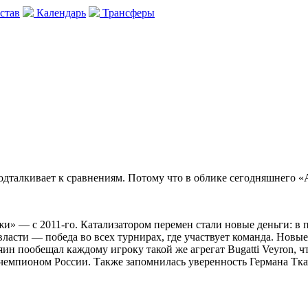
став
Календарь
Трансферы
подталкивает к сравнениям. Потому что в облике сегодняшнего 
нжи» — с 2011-го. Катализатором перемен стали новые деньги: в
власти — победа во всех турнирах, где участвует команда. Нов
яин пообещал каждому игроку такой же агрегат Bugatti Veyron, ч
 чемпионом России. Также запомнилась уверенность Германа Ткач