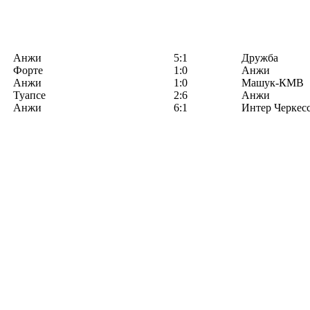
Анжи
5:1
Дружба
Форте
1:0
Анжи
Анжи
1:0
Машук-КМВ
Туапсе
2:6
Анжи
Анжи
6:1
Интер Черкес