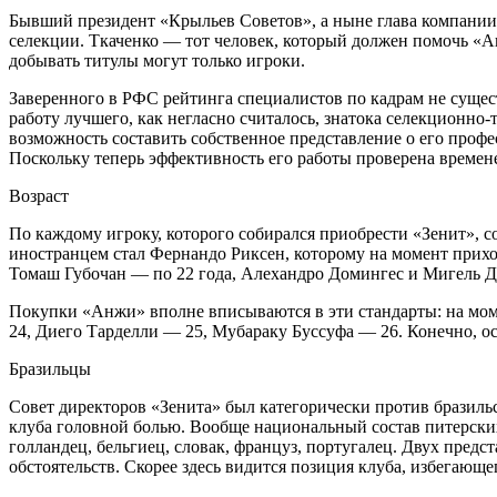
Бывший президент «Крыльев Советов», а ныне глава компании P
селекции. Ткаченко — тот человек, который должен помочь «А
добывать титулы могут только игроки.
Заверенного в РФС рейтинга специалистов по кадрам не сущест
работу лучшего, как негласно считалось, знатока селекционно
возможность составить собственное представление о его профес
Поскольку теперь эффективность его работы проверена времен
Возраст
По каждому игроку, которого собирался приобрести «Зенит», 
иностранцем стал Фернандо Риксен, которому на момент прихо
Томаш Губочан — по 22 года, Алехандро Домингес и Мигель Д
Покупки «Анжи» вполне вписываются в эти стандарты: на мом
24, Диего Тарделли — 25, Мубараку Буссуфа — 26. Конечно, ос
Бразильцы
Совет директоров «Зенита» был категорически против бразильс
клуба головной болью. Вообще национальный состав питерских 
голландец, бельгиец, словак, француз, португалец. Двух пред
обстоятельств. Скорее здесь видится позиция клуба, избегающе