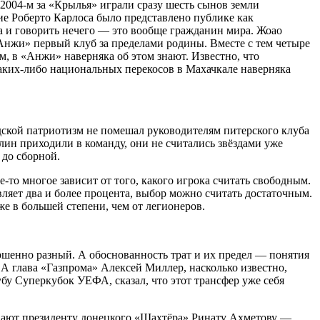
 2004-м за «Крылья» играли сразу шесть сынов земли
ие Роберто Карлоса было представлено публике как
 и говорить нечего — это вообще гражданин мира. Жоао
«Анжи» первый клуб за пределами родины. Вместе с тем четыре
м, в «Анжи» наверняка об этом знают. Известно, что
каких-либо национальных перекосов в Махачкале наверняка
дской патриотизм не помешал руководителям питерского клуба
ин приходили в команду, они не считались звёздами уже
 до сборной.
-то многое зависит от того, какого игрока считать свободным.
вляет два и более процента, выбор можно считать достаточным.
е в большей степени, чем от легионеров.
вершенно разный. А обоснованность трат и их предел — понятия
 А глава «Газпрома» Алексей Миллер, насколько известно,
убу Суперкубок УЕФА, сказал, что этот трансфер уже себя
ывают президенту донецкого «Шахтёра» Ринату Ахметову —