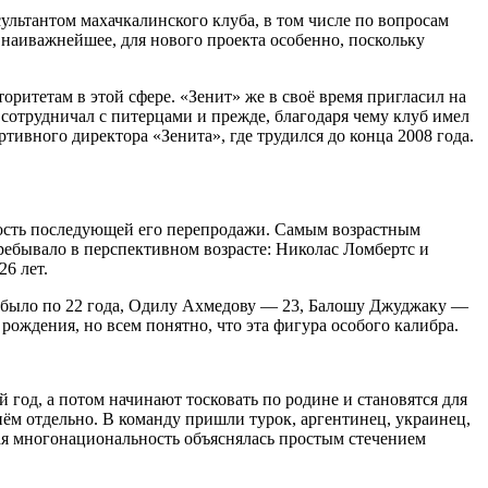
ультантом махачкалинского клуба, в том числе по вопросам
наиважнейшее, для нового проекта особенно, поскольку
ритетам в этой сфере. «Зенит» же в своё время пригласил на
 сотрудничал с питерцами и прежде, благодаря чему клуб имел
тивного директора «Зенита», где трудился до конца 2008 года.
жность последующей его перепродажи. Самым возрастным
ребывало в перспективном возрасте: Николас Ломбертс и
6 лет.
 было по 22 года, Одилу Ахмедову — 23, Балошу Джуджаку —
рождения, но всем понятно, что эта фигура особого калибра.
 год, а потом начинают тосковать по родине и становятся для
ём отдельно. В команду пришли турок, аргентинец, украинец,
акая многонациональность объяснялась простым стечением