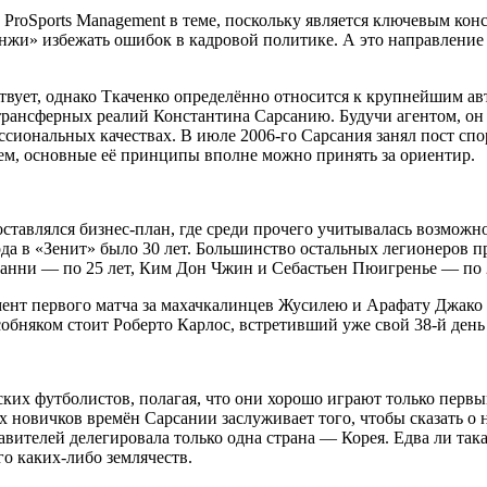
roSports Management в теме, поскольку является ключевым конс
нжи» избежать ошибок в кадровой политике. А это направление 
вует, однако Ткаченко определённо относится к крупнейшим авто
-трансферных реалий Константина Сарсанию. Будучи агентом, он
сиональных качествах. В июле 2006-го Сарсания занял пост спор
ем, основные её принципы вполне можно принять за ориентир.
составлялся бизнес-план, где среди прочего учитывалась возмо
да в «Зенит» было 30 лет. Большинство остальных легионеров п
анни — по 25 лет, Ким Дон Чжин и Себастьен Пюигренье — по 2
ент первого матча за махачкалинцев Жусилею и Арафату Джако
обняком стоит Роберто Карлос, встретивший уже свой 38-й день 
ких футболистов, полагая, что они хорошо играют только первый
новичков времён Сарсании заслуживает того, чтобы сказать о н
ставителей делегировала только одна страна — Корея. Едва ли т
го каких-либо землячеств.