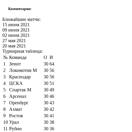
Комментарии:
Ближайшие матчи:
15 июня 2021
09 июня 2021
02 июня 2021
27 мая 2021
20 мая 2021
Турнирная таблица:
№
Команда
О
И
1
Зенит
30
64
2
Локомотив М
30
56
3
Краснодар
30
56
4
ЦСКА
30
51
5
Спартак М
30
49
6
Арсенал
30
46
7
Оренбург
30
43
8
Ахмат
30
42
9
Ростов
30
41
10
Урал
30
38
11
Рубин
30
36