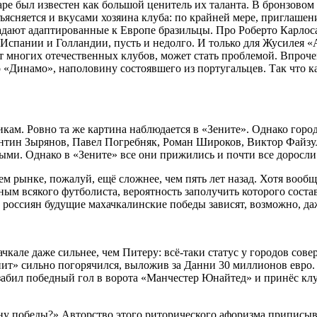
ре был известен как большой ценитель их таланта. В бронзовом
ясняется и вкусами хозяина клуба: по крайней мере, приглашен
дают адаптированные к Европе бразильцы. Про Роберто Карлоса
в Испании и Голландии, пусть и недолго. И только для Жусилея 
ыт многих отечественных клубов, может стать проблемой. Впроче
 «Динамо», наполовину состоявшего из португальцев. Так что 
кам. Ровно та же картина наблюдается в «Зените». Однако горо
антин Зырянов, Павел Погребняк, Роман Широков, Виктор Файзул
ми. Однако в «Зените» все они прижились и почти все доросли
м рынке, пожалуй, ещё сложнее, чем пять лет назад. Хотя вообще
ным всякого футболиста, вероятность заполучить которого соста
россиян будущие махачкалинские победы зависят, возможно, даж
ачкале даже сильнее, чем Питеру: всё-таки статус у городов со
нит» сильно погорячился, выложив за Данни 30 миллионов евро.
т забил победный гол в ворота «Манчестер Юнайтед» и принёс кл
ену победы?» Авторство этого риторического афоризма припис