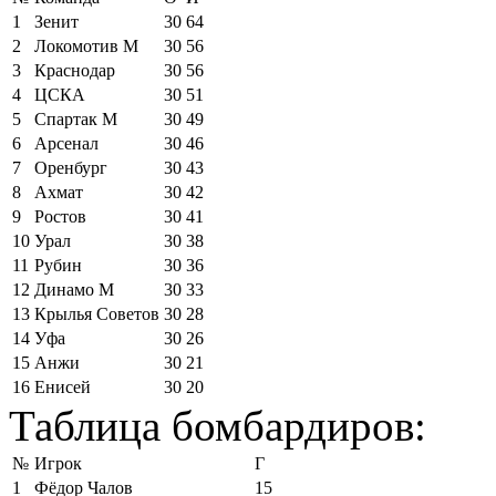
1
Зенит
30
64
2
Локомотив М
30
56
3
Краснодар
30
56
4
ЦСКА
30
51
5
Спартак М
30
49
6
Арсенал
30
46
7
Оренбург
30
43
8
Ахмат
30
42
9
Ростов
30
41
10
Урал
30
38
11
Рубин
30
36
12
Динамо М
30
33
13
Крылья Советов
30
28
14
Уфа
30
26
15
Анжи
30
21
16
Енисей
30
20
Таблица бомбардиров:
№
Игрок
Г
1
Фёдор Чалов
15