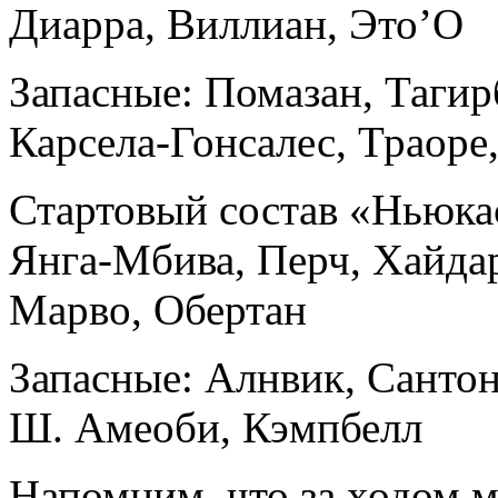
Диарра, Виллиан, Это’О
Запасные: Помазан, Тагир
Карсела-Гонсалес, Траоре
Стартовый состав «Ньюкас
Янга-Мбива, Перч, Хайдар
Марво, Обертан
Запасные: Алнвик, Сантон
Ш. Амеоби, Кэмпбелл
Напомним, что за ходом 