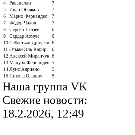
4
Раванелли
7
5
Иван Обляков
7
6
Марио Фернандес
7
7
Фёдор Чалов
7
8
Сергей Ткачёв
6
9
Сердар Азмун
6
10
Себастьян Дриусси
6
11
Отман Эль-Кабир
6
12
Алексей Миранчук
6
13
Мануэл Фернандеш
5
14
Луис Адриано
5
15
Никола Влашич
5
Наша группа VK
Свежие новости:
18.2.2026, 12:49