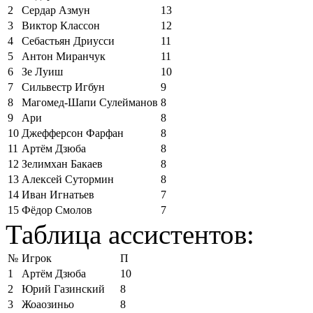
2
Сердар Азмун
13
3
Виктор Классон
12
4
Себастьян Дриусси
11
5
Антон Миранчук
11
6
Зе Луиш
10
7
Сильвестр Игбун
9
8
Магомед-Шапи Сулейманов
8
9
Ари
8
10
Джефферсон Фарфан
8
11
Артём Дзюба
8
12
Зелимхан Бакаев
8
13
Алексей Сутормин
8
14
Иван Игнатьев
7
15
Фёдор Смолов
7
Таблица ассистентов:
№
Игрок
П
1
Артём Дзюба
10
2
Юрий Газинский
8
3
Жоаозиньо
8