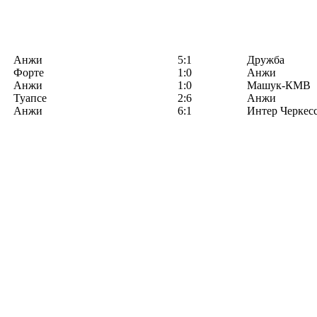
Анжи
5:1
Дружба
Форте
1:0
Анжи
Анжи
1:0
Машук-КМВ
Туапсе
2:6
Анжи
Анжи
6:1
Интер Черкес