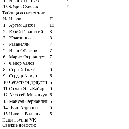
14
Иван Игнатьев
7
15
Фёдор Смолов
7
Таблица ассистентов:
№
Игрок
П
1
Артём Дзюба
10
2
Юрий Газинский
8
3
Жоаозиньо
8
4
Раванелли
7
5
Иван Обляков
7
6
Марио Фернандес
7
7
Фёдор Чалов
7
8
Сергей Ткачёв
6
9
Сердар Азмун
6
10
Себастьян Дриусси
6
11
Отман Эль-Кабир
6
12
Алексей Миранчук
6
13
Мануэл Фернандеш
5
14
Луис Адриано
5
15
Никола Влашич
5
Наша группа VK
Свежие новости: