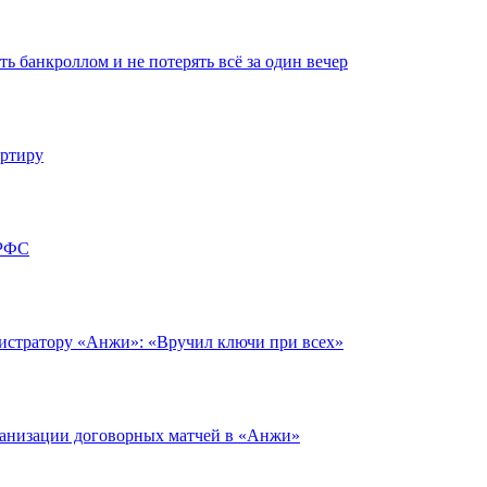
ть банкроллом и не потерять всё за один вечер
артиру
 РФС
нистратору «Анжи»: «Вручил ключи при всех»
ганизации договорных матчей в «Анжи»