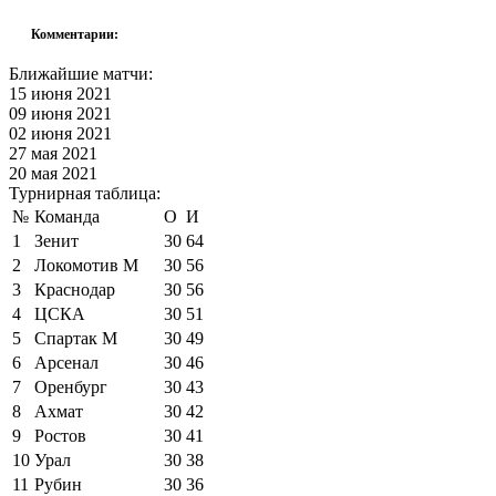
Комментарии:
Ближайшие матчи:
15 июня 2021
09 июня 2021
02 июня 2021
27 мая 2021
20 мая 2021
Турнирная таблица:
№
Команда
О
И
1
Зенит
30
64
2
Локомотив М
30
56
3
Краснодар
30
56
4
ЦСКА
30
51
5
Спартак М
30
49
6
Арсенал
30
46
7
Оренбург
30
43
8
Ахмат
30
42
9
Ростов
30
41
10
Урал
30
38
11
Рубин
30
36