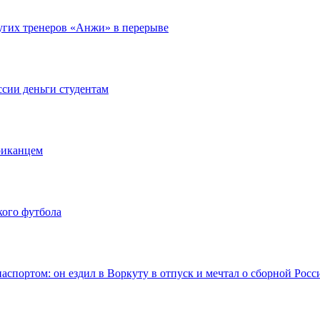
ругих тренеров «Анжи» в перерыве
ссии деньги студентам
риканцем
кого футбола
аспортом: он ездил в Воркуту в отпуск и мечтал о сборной Росс