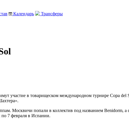
тав
Календарь
Трансферы
Sol
мут участие в товарищеском международном турнире Copa del S
Шахтера».
ппам. Москвичи попали в коллектив под названием Benidorm, а
я по 7 февраля в Испании.