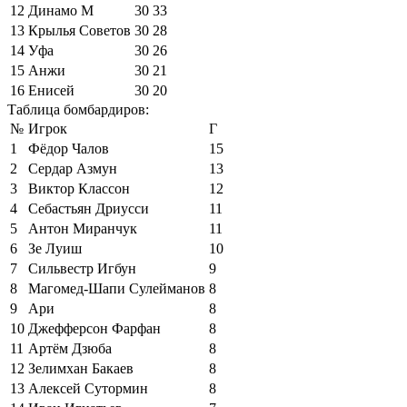
12
Динамо М
30
33
13
Крылья Советов
30
28
14
Уфа
30
26
15
Анжи
30
21
16
Енисей
30
20
Таблица бомбардиров:
№
Игрок
Г
1
Фёдор Чалов
15
2
Сердар Азмун
13
3
Виктор Классон
12
4
Себастьян Дриусси
11
5
Антон Миранчук
11
6
Зе Луиш
10
7
Сильвестр Игбун
9
8
Магомед-Шапи Сулейманов
8
9
Ари
8
10
Джефферсон Фарфан
8
11
Артём Дзюба
8
12
Зелимхан Бакаев
8
13
Алексей Сутормин
8