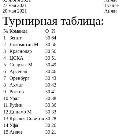
27 мая 2021
Туапсе
20 мая 2021
Анжи
Турнирная таблица:
№
Команда
О
И
1
Зенит
30
64
2
Локомотив М
30
56
3
Краснодар
30
56
4
ЦСКА
30
51
5
Спартак М
30
49
6
Арсенал
30
46
7
Оренбург
30
43
8
Ахмат
30
42
9
Ростов
30
41
10
Урал
30
38
11
Рубин
30
36
12
Динамо М
30
33
13
Крылья Советов
30
28
14
Уфа
30
26
15
Анжи
30
21