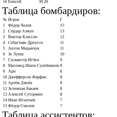
16
Енисей
30
20
Таблица бомбардиров:
№
Игрок
Г
1
Фёдор Чалов
15
2
Сердар Азмун
13
3
Виктор Классон
12
4
Себастьян Дриусси
11
5
Антон Миранчук
11
6
Зе Луиш
10
7
Сильвестр Игбун
9
8
Магомед-Шапи Сулейманов
8
9
Ари
8
10
Джефферсон Фарфан
8
11
Артём Дзюба
8
12
Зелимхан Бакаев
8
13
Алексей Сутормин
8
14
Иван Игнатьев
7
15
Фёдор Смолов
7
Таблица ассистентов: