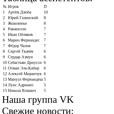
№
Игрок
П
1
Артём Дзюба
10
2
Юрий Газинский
8
3
Жоаозиньо
8
4
Раванелли
7
5
Иван Обляков
7
6
Марио Фернандес
7
7
Фёдор Чалов
7
8
Сергей Ткачёв
6
9
Сердар Азмун
6
10
Себастьян Дриусси
6
11
Отман Эль-Кабир
6
12
Алексей Миранчук
6
13
Мануэл Фернандеш
5
14
Луис Адриано
5
15
Никола Влашич
5
Наша группа VK
Свежие новости: