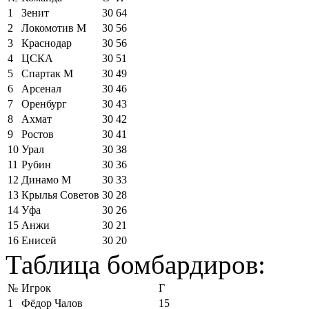
1
Зенит
30
64
2
Локомотив М
30
56
3
Краснодар
30
56
4
ЦСКА
30
51
5
Спартак М
30
49
6
Арсенал
30
46
7
Оренбург
30
43
8
Ахмат
30
42
9
Ростов
30
41
10
Урал
30
38
11
Рубин
30
36
12
Динамо М
30
33
13
Крылья Советов
30
28
14
Уфа
30
26
15
Анжи
30
21
16
Енисей
30
20
Таблица бомбардиров:
№
Игрок
Г
1
Фёдор Чалов
15