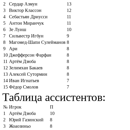
2
Сердар Азмун
13
3
Виктор Классон
12
4
Себастьян Дриусси
11
5
Антон Миранчук
11
6
Зе Луиш
10
7
Сильвестр Игбун
9
8
Магомед-Шапи Сулейманов
8
9
Ари
8
10
Джефферсон Фарфан
8
11
Артём Дзюба
8
12
Зелимхан Бакаев
8
13
Алексей Сутормин
8
14
Иван Игнатьев
7
15
Фёдор Смолов
7
Таблица ассистентов:
№
Игрок
П
1
Артём Дзюба
10
2
Юрий Газинский
8
3
Жоаозиньо
8