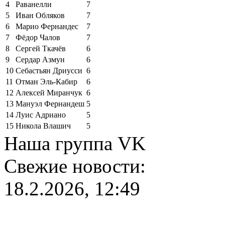
4
Раванелли
7
5
Иван Обляков
7
6
Марио Фернандес
7
7
Фёдор Чалов
7
8
Сергей Ткачёв
6
9
Сердар Азмун
6
10
Себастьян Дриусси
6
11
Отман Эль-Кабир
6
12
Алексей Миранчук
6
13
Мануэл Фернандеш
5
14
Луис Адриано
5
15
Никола Влашич
5
Наша группа VK
Свежие новости:
18.2.2026, 12:49