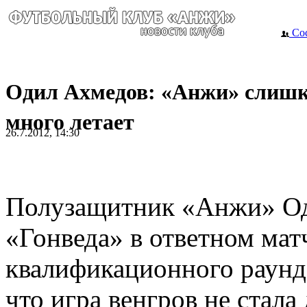
Сос
Одил Ахмедов: «Анжи» слиш
много летает
26.7.2012, 14:30
Полузащитник «Анжи» Од
«Гонведа» в ответном матч
квалификационного раунда
что игра венгров не стала