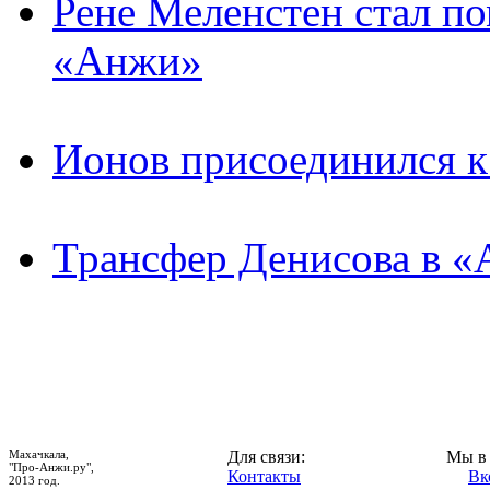
Рене Меленстен стал п
«Анжи»
Ионов присоединился 
Трансфер Денисова в «
Махачкала,
Для связи:
Мы в 
"Про-Анжи.ру",
Контакты
Вк
2013 год.