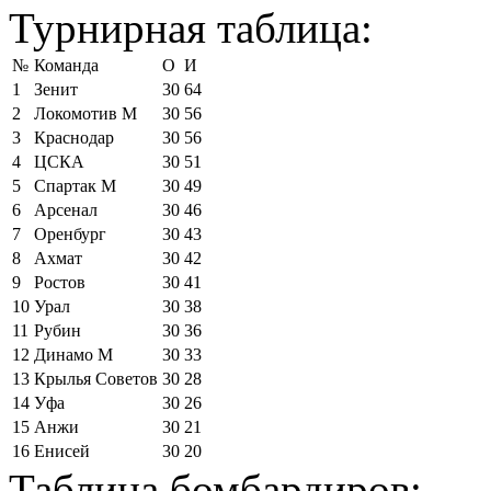
Турнирная таблица:
№
Команда
О
И
1
Зенит
30
64
2
Локомотив М
30
56
3
Краснодар
30
56
4
ЦСКА
30
51
5
Спартак М
30
49
6
Арсенал
30
46
7
Оренбург
30
43
8
Ахмат
30
42
9
Ростов
30
41
10
Урал
30
38
11
Рубин
30
36
12
Динамо М
30
33
13
Крылья Советов
30
28
14
Уфа
30
26
15
Анжи
30
21
16
Енисей
30
20
Таблица бомбардиров: