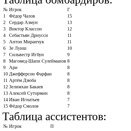
№
Игрок
Г
1
Фёдор Чалов
15
2
Сердар Азмун
13
3
Виктор Классон
12
4
Себастьян Дриусси
11
5
Антон Миранчук
11
6
Зе Луиш
10
7
Сильвестр Игбун
9
8
Магомед-Шапи Сулейманов
8
9
Ари
8
10
Джефферсон Фарфан
8
11
Артём Дзюба
8
12
Зелимхан Бакаев
8
13
Алексей Сутормин
8
14
Иван Игнатьев
7
15
Фёдор Смолов
7
Таблица ассистентов:
№
Игрок
П