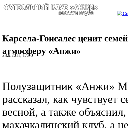
Со
Карсела-Гонсалес ценит семе
атмосферу «Анжи»
23.9.2011, 17:50
Полузащитник «Анжи» Ме
рассказал, как чувствует 
весной, а также объяснил
махачкалинский клуб, а н