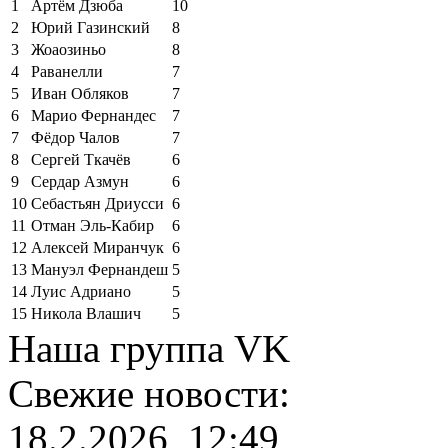
1
Артём Дзюба
10
2
Юрий Газинский
8
3
Жоаозиньо
8
4
Раванелли
7
5
Иван Обляков
7
6
Марио Фернандес
7
7
Фёдор Чалов
7
8
Сергей Ткачёв
6
9
Сердар Азмун
6
10
Себастьян Дриусси
6
11
Отман Эль-Кабир
6
12
Алексей Миранчук
6
13
Мануэл Фернандеш
5
14
Луис Адриано
5
15
Никола Влашич
5
Наша группа VK
Свежие новости:
18.2.2026, 12:49