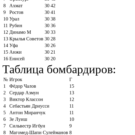
8
Ахмат
30
42
9
Ростов
30
41
10
Урал
30
38
11
Рубин
30
36
12
Динамо М
30
33
13
Крылья Советов
30
28
14
Уфа
30
26
15
Анжи
30
21
16
Енисей
30
20
Таблица бомбардиров:
№
Игрок
Г
1
Фёдор Чалов
15
2
Сердар Азмун
13
3
Виктор Классон
12
4
Себастьян Дриусси
11
5
Антон Миранчук
11
6
Зе Луиш
10
7
Сильвестр Игбун
9
8
Магомед-Шапи Сулейманов
8