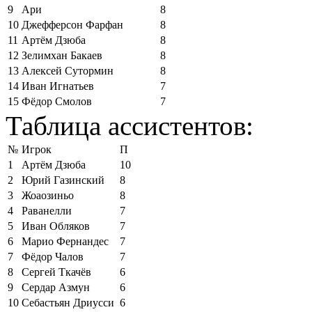
9
Ари
8
10
Джефферсон Фарфан
8
11
Артём Дзюба
8
12
Зелимхан Бакаев
8
13
Алексей Сутормин
8
14
Иван Игнатьев
7
15
Фёдор Смолов
7
Таблица ассистентов:
№
Игрок
П
1
Артём Дзюба
10
2
Юрий Газинский
8
3
Жоаозиньо
8
4
Раванелли
7
5
Иван Обляков
7
6
Марио Фернандес
7
7
Фёдор Чалов
7
8
Сергей Ткачёв
6
9
Сердар Азмун
6
10
Себастьян Дриусси
6