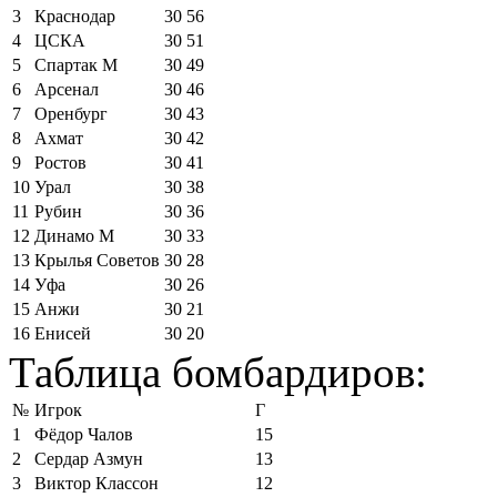
3
Краснодар
30
56
4
ЦСКА
30
51
5
Спартак М
30
49
6
Арсенал
30
46
7
Оренбург
30
43
8
Ахмат
30
42
9
Ростов
30
41
10
Урал
30
38
11
Рубин
30
36
12
Динамо М
30
33
13
Крылья Советов
30
28
14
Уфа
30
26
15
Анжи
30
21
16
Енисей
30
20
Таблица бомбардиров:
№
Игрок
Г
1
Фёдор Чалов
15
2
Сердар Азмун
13
3
Виктор Классон
12