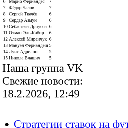
6
Марио Фернандес
7
7
Фёдор Чалов
7
8
Сергей Ткачёв
6
9
Сердар Азмун
6
10
Себастьян Дриусси
6
11
Отман Эль-Кабир
6
12
Алексей Миранчук
6
13
Мануэл Фернандеш
5
14
Луис Адриано
5
15
Никола Влашич
5
Наша группа VK
Свежие новости:
18.2.2026, 12:49
Стратегии ставок на фу