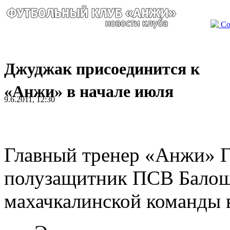
Со
Джуджак присоединится к
«Анжи» в начале июля
9.6.2011, 12:30
Главный тренер «Анжи» Г
полузащитник ПСВ Балош
махачкалинской команды в