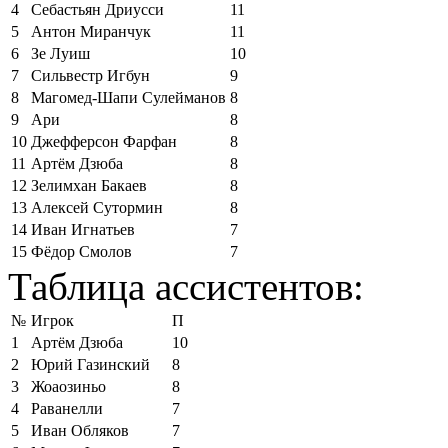
4
Себастьян Дриусси
11
5
Антон Миранчук
11
6
Зе Луиш
10
7
Сильвестр Игбун
9
8
Магомед-Шапи Сулейманов
8
9
Ари
8
10
Джефферсон Фарфан
8
11
Артём Дзюба
8
12
Зелимхан Бакаев
8
13
Алексей Сутормин
8
14
Иван Игнатьев
7
15
Фёдор Смолов
7
Таблица ассистентов:
№
Игрок
П
1
Артём Дзюба
10
2
Юрий Газинский
8
3
Жоаозиньо
8
4
Раванелли
7
5
Иван Обляков
7