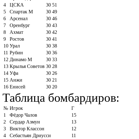
4
ЦСКА
30
51
5
Спартак М
30
49
6
Арсенал
30
46
7
Оренбург
30
43
8
Ахмат
30
42
9
Ростов
30
41
10
Урал
30
38
11
Рубин
30
36
12
Динамо М
30
33
13
Крылья Советов
30
28
14
Уфа
30
26
15
Анжи
30
21
16
Енисей
30
20
Таблица бомбардиров:
№
Игрок
Г
1
Фёдор Чалов
15
2
Сердар Азмун
13
3
Виктор Классон
12
4
Себастьян Дриусси
11