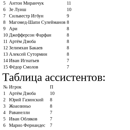
5
Антон Миранчук
11
6
Зе Луиш
10
7
Сильвестр Игбун
9
8
Магомед-Шапи Сулейманов
8
9
Ари
8
10
Джефферсон Фарфан
8
11
Артём Дзюба
8
12
Зелимхан Бакаев
8
13
Алексей Сутормин
8
14
Иван Игнатьев
7
15
Фёдор Смолов
7
Таблица ассистентов:
№
Игрок
П
1
Артём Дзюба
10
2
Юрий Газинский
8
3
Жоаозиньо
8
4
Раванелли
7
5
Иван Обляков
7
6
Марио Фернандес
7