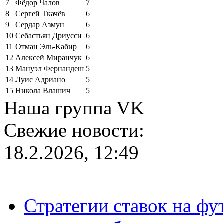
7
Фёдор Чалов
7
8
Сергей Ткачёв
6
9
Сердар Азмун
6
10
Себастьян Дриусси
6
11
Отман Эль-Кабир
6
12
Алексей Миранчук
6
13
Мануэл Фернандеш
5
14
Луис Адриано
5
15
Никола Влашич
5
Наша группа VK
Свежие новости:
18.2.2026, 12:49
Стратегии ставок на фу