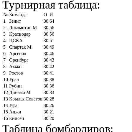
Турнирная таблица:
№
Команда
О
И
1
Зенит
30
64
2
Локомотив М
30
56
3
Краснодар
30
56
4
ЦСКА
30
51
5
Спартак М
30
49
6
Арсенал
30
46
7
Оренбург
30
43
8
Ахмат
30
42
9
Ростов
30
41
10
Урал
30
38
11
Рубин
30
36
12
Динамо М
30
33
13
Крылья Советов
30
28
14
Уфа
30
26
15
Анжи
30
21
16
Енисей
30
20
Таблица бомбардиров: