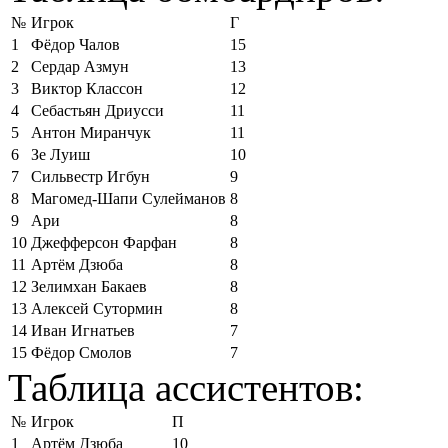
№
Игрок
Г
1
Фёдор Чалов
15
2
Сердар Азмун
13
3
Виктор Классон
12
4
Себастьян Дриусси
11
5
Антон Миранчук
11
6
Зе Луиш
10
7
Сильвестр Игбун
9
8
Магомед-Шапи Сулейманов
8
9
Ари
8
10
Джефферсон Фарфан
8
11
Артём Дзюба
8
12
Зелимхан Бакаев
8
13
Алексей Сутормин
8
14
Иван Игнатьев
7
15
Фёдор Смолов
7
Таблица ассистентов:
№
Игрок
П
1
Артём Дзюба
10