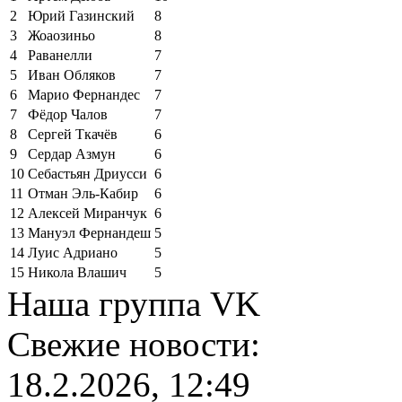
2
Юрий Газинский
8
3
Жоаозиньо
8
4
Раванелли
7
5
Иван Обляков
7
6
Марио Фернандес
7
7
Фёдор Чалов
7
8
Сергей Ткачёв
6
9
Сердар Азмун
6
10
Себастьян Дриусси
6
11
Отман Эль-Кабир
6
12
Алексей Миранчук
6
13
Мануэл Фернандеш
5
14
Луис Адриано
5
15
Никола Влашич
5
Наша группа VK
Свежие новости:
18.2.2026, 12:49