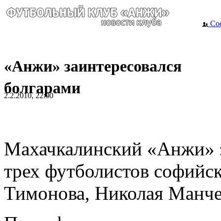
Сос
«Анжи» заинтересовался
болгарами
2.2.2010, 22:00
Махачкалинский «Анжи» з
трех футболистов софий
Тимонова, Николая Манче