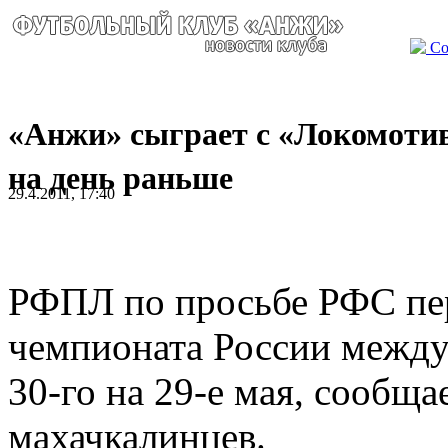
Со
«Анжи» сыграет с «Локомоти
на день раньше
29.4.2011, 17:40
РФПЛ по просьбе РФС пер
чемпионата России межд
30-го на 29-е мая, сообщ
махачкалинцев.