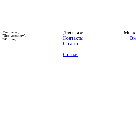
Махачкала,
Для связи:
Мы в 
"Про-Анжи.ру",
Контакты
Вк
2013 год.
О сайте
Статьи