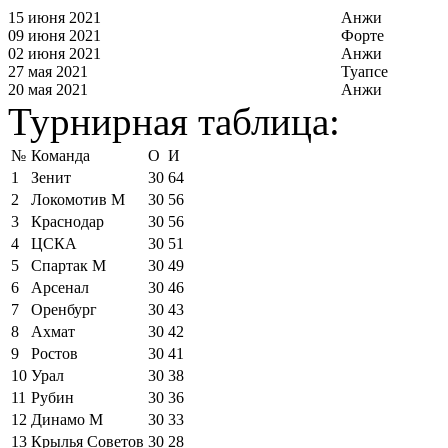
15 июня 2021
Анжи
09 июня 2021
Форте
02 июня 2021
Анжи
27 мая 2021
Туапсе
20 мая 2021
Анжи
Турнирная таблица:
№
Команда
О
И
1
Зенит
30
64
2
Локомотив М
30
56
3
Краснодар
30
56
4
ЦСКА
30
51
5
Спартак М
30
49
6
Арсенал
30
46
7
Оренбург
30
43
8
Ахмат
30
42
9
Ростов
30
41
10
Урал
30
38
11
Рубин
30
36
12
Динамо М
30
33
13
Крылья Советов
30
28