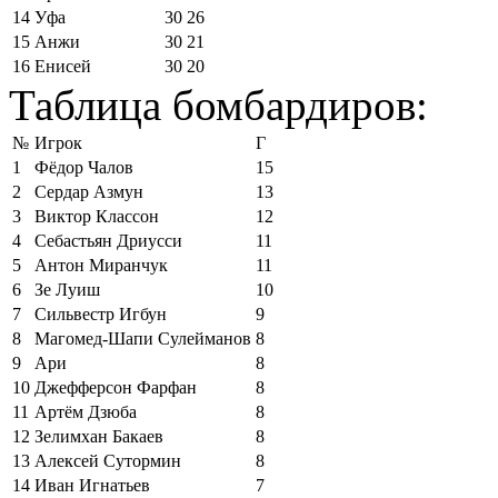
14
Уфа
30
26
15
Анжи
30
21
16
Енисей
30
20
Таблица бомбардиров:
№
Игрок
Г
1
Фёдор Чалов
15
2
Сердар Азмун
13
3
Виктор Классон
12
4
Себастьян Дриусси
11
5
Антон Миранчук
11
6
Зе Луиш
10
7
Сильвестр Игбун
9
8
Магомед-Шапи Сулейманов
8
9
Ари
8
10
Джефферсон Фарфан
8
11
Артём Дзюба
8
12
Зелимхан Бакаев
8
13
Алексей Сутормин
8
14
Иван Игнатьев
7