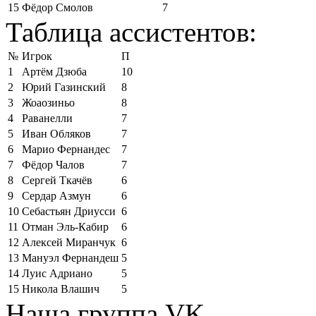
15
Фёдор Смолов
7
Таблица ассистентов:
№
Игрок
П
1
Артём Дзюба
10
2
Юрий Газинский
8
3
Жоаозиньо
8
4
Раванелли
7
5
Иван Обляков
7
6
Марио Фернандес
7
7
Фёдор Чалов
7
8
Сергей Ткачёв
6
9
Сердар Азмун
6
10
Себастьян Дриусси
6
11
Отман Эль-Кабир
6
12
Алексей Миранчук
6
13
Мануэл Фернандеш
5
14
Луис Адриано
5
15
Никола Влашич
5
Наша группа VK