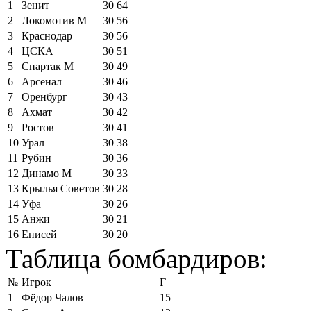
1
Зенит
30
64
2
Локомотив М
30
56
3
Краснодар
30
56
4
ЦСКА
30
51
5
Спартак М
30
49
6
Арсенал
30
46
7
Оренбург
30
43
8
Ахмат
30
42
9
Ростов
30
41
10
Урал
30
38
11
Рубин
30
36
12
Динамо М
30
33
13
Крылья Советов
30
28
14
Уфа
30
26
15
Анжи
30
21
16
Енисей
30
20
Таблица бомбардиров:
№
Игрок
Г
1
Фёдор Чалов
15