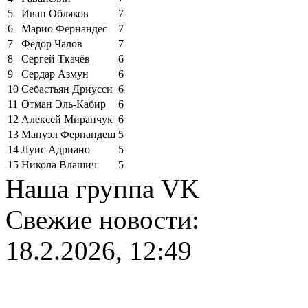
5
Иван Обляков
7
6
Марио Фернандес
7
7
Фёдор Чалов
7
8
Сергей Ткачёв
6
9
Сердар Азмун
6
10
Себастьян Дриусси
6
11
Отман Эль-Кабир
6
12
Алексей Миранчук
6
13
Мануэл Фернандеш
5
14
Луис Адриано
5
15
Никола Влашич
5
Наша группа VK
Свежие новости:
18.2.2026, 12:49