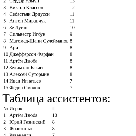
2
Сердар Азмун
13
3
Виктор Классон
12
4
Себастьян Дриусси
11
5
Антон Миранчук
11
6
Зе Луиш
10
7
Сильвестр Игбун
9
8
Магомед-Шапи Сулейманов
8
9
Ари
8
10
Джефферсон Фарфан
8
11
Артём Дзюба
8
12
Зелимхан Бакаев
8
13
Алексей Сутормин
8
14
Иван Игнатьев
7
15
Фёдор Смолов
7
Таблица ассистентов:
№
Игрок
П
1
Артём Дзюба
10
2
Юрий Газинский
8
3
Жоаозиньо
8
4
Раванелли
7