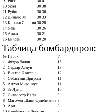
9
Ростов
30
41
10
Урал
30
38
11
Рубин
30
36
12
Динамо М
30
33
13
Крылья Советов
30
28
14
Уфа
30
26
15
Анжи
30
21
16
Енисей
30
20
Таблица бомбардиров:
№
Игрок
Г
1
Фёдор Чалов
15
2
Сердар Азмун
13
3
Виктор Классон
12
4
Себастьян Дриусси
11
5
Антон Миранчук
11
6
Зе Луиш
10
7
Сильвестр Игбун
9
8
Магомед-Шапи Сулейманов
8
9
Ари
8
10
Джефферсон Фарфан
8