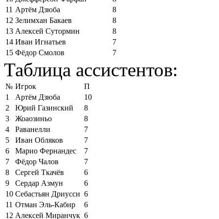
11
Артём Дзюба
8
12
Зелимхан Бакаев
8
13
Алексей Сутормин
8
14
Иван Игнатьев
7
15
Фёдор Смолов
7
Таблица ассистентов:
№
Игрок
П
1
Артём Дзюба
10
2
Юрий Газинский
8
3
Жоаозиньо
8
4
Раванелли
7
5
Иван Обляков
7
6
Марио Фернандес
7
7
Фёдор Чалов
7
8
Сергей Ткачёв
6
9
Сердар Азмун
6
10
Себастьян Дриусси
6
11
Отман Эль-Кабир
6
12
Алексей Миранчук
6