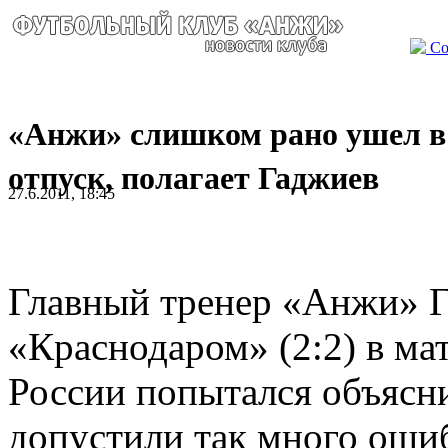
Со
«Анжи» слишком рано ушел в
отпуск, полагает Гаджиев
27.6.2011, 18:45
Главный тренер «Анжи» Г
«Краснодаром» (2:2) в ма
России попытался объясн
допустили так много ошиб