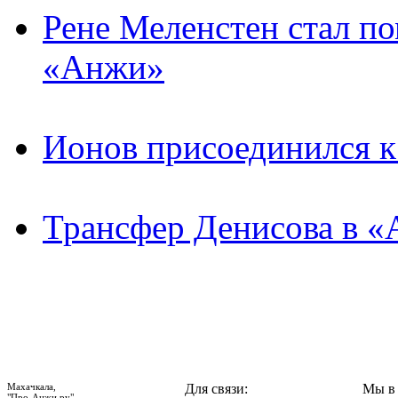
Рене Меленстен стал п
«Анжи»
Ионов присоединился 
Трансфер Денисова в «
Махачкала,
Для связи:
Мы в 
"Про-Анжи.ру",