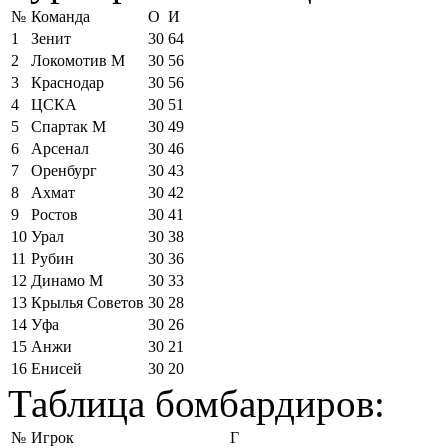
№
Команда
О
И
1
Зенит
30
64
2
Локомотив М
30
56
3
Краснодар
30
56
4
ЦСКА
30
51
5
Спартак М
30
49
6
Арсенал
30
46
7
Оренбург
30
43
8
Ахмат
30
42
9
Ростов
30
41
10
Урал
30
38
11
Рубин
30
36
12
Динамо М
30
33
13
Крылья Советов
30
28
14
Уфа
30
26
15
Анжи
30
21
16
Енисей
30
20
Таблица бомбардиров:
№
Игрок
Г