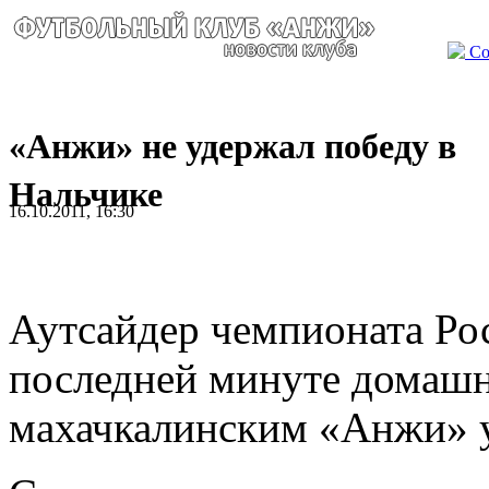
Со
«Анжи» не удержал победу в
Нальчике
16.10.2011, 16:30
Аутсайдер чемпионата Ро
последней минуте домашне
махачкалинским «Анжи» у