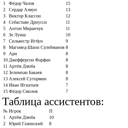
1
Фёдор Чалов
15
2
Сердар Азмун
13
3
Виктор Классон
12
4
Себастьян Дриусси
11
5
Антон Миранчук
11
6
Зе Луиш
10
7
Сильвестр Игбун
9
8
Магомед-Шапи Сулейманов
8
9
Ари
8
10
Джефферсон Фарфан
8
11
Артём Дзюба
8
12
Зелимхан Бакаев
8
13
Алексей Сутормин
8
14
Иван Игнатьев
7
15
Фёдор Смолов
7
Таблица ассистентов:
№
Игрок
П
1
Артём Дзюба
10
2
Юрий Газинский
8