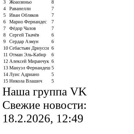
3
Жоаозиньо
8
4
Раванелли
7
5
Иван Обляков
7
6
Марио Фернандес
7
7
Фёдор Чалов
7
8
Сергей Ткачёв
6
9
Сердар Азмун
6
10
Себастьян Дриусси
6
11
Отман Эль-Кабир
6
12
Алексей Миранчук
6
13
Мануэл Фернандеш
5
14
Луис Адриано
5
15
Никола Влашич
5
Наша группа VK
Свежие новости:
18.2.2026, 12:49