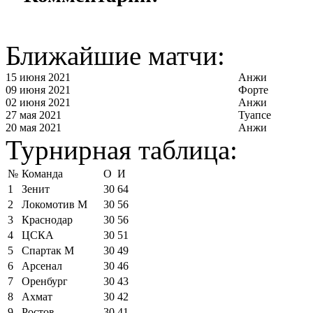
Ближайшие матчи:
15 июня 2021
Анжи
09 июня 2021
Форте
02 июня 2021
Анжи
27 мая 2021
Туапсе
20 мая 2021
Анжи
Турнирная таблица:
№
Команда
О
И
1
Зенит
30
64
2
Локомотив М
30
56
3
Краснодар
30
56
4
ЦСКА
30
51
5
Спартак М
30
49
6
Арсенал
30
46
7
Оренбург
30
43
8
Ахмат
30
42
9
Ростов
30
41