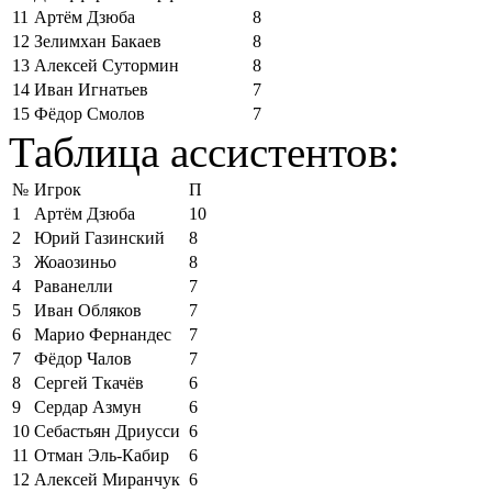
11
Артём Дзюба
8
12
Зелимхан Бакаев
8
13
Алексей Сутормин
8
14
Иван Игнатьев
7
15
Фёдор Смолов
7
Таблица ассистентов:
№
Игрок
П
1
Артём Дзюба
10
2
Юрий Газинский
8
3
Жоаозиньо
8
4
Раванелли
7
5
Иван Обляков
7
6
Марио Фернандес
7
7
Фёдор Чалов
7
8
Сергей Ткачёв
6
9
Сердар Азмун
6
10
Себастьян Дриусси
6
11
Отман Эль-Кабир
6
12
Алексей Миранчук
6