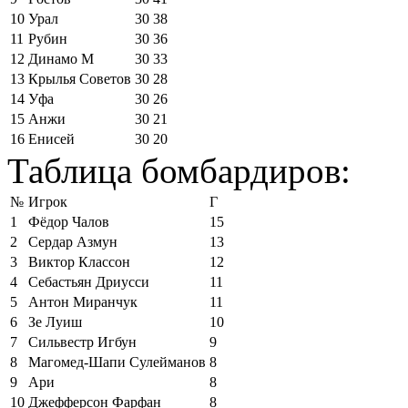
10
Урал
30
38
11
Рубин
30
36
12
Динамо М
30
33
13
Крылья Советов
30
28
14
Уфа
30
26
15
Анжи
30
21
16
Енисей
30
20
Таблица бомбардиров:
№
Игрок
Г
1
Фёдор Чалов
15
2
Сердар Азмун
13
3
Виктор Классон
12
4
Себастьян Дриусси
11
5
Антон Миранчук
11
6
Зе Луиш
10
7
Сильвестр Игбун
9
8
Магомед-Шапи Сулейманов
8
9
Ари
8
10
Джефферсон Фарфан
8