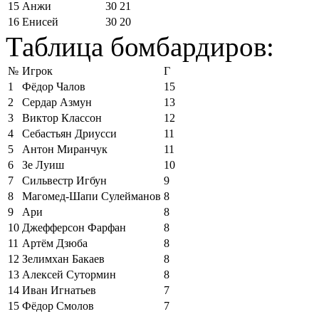
15
Анжи
30
21
16
Енисей
30
20
Таблица бомбардиров:
№
Игрок
Г
1
Фёдор Чалов
15
2
Сердар Азмун
13
3
Виктор Классон
12
4
Себастьян Дриусси
11
5
Антон Миранчук
11
6
Зе Луиш
10
7
Сильвестр Игбун
9
8
Магомед-Шапи Сулейманов
8
9
Ари
8
10
Джефферсон Фарфан
8
11
Артём Дзюба
8
12
Зелимхан Бакаев
8
13
Алексей Сутормин
8
14
Иван Игнатьев
7
15
Фёдор Смолов
7