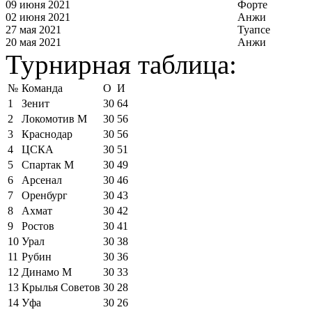
09 июня 2021
Форте
02 июня 2021
Анжи
27 мая 2021
Туапсе
20 мая 2021
Анжи
Турнирная таблица:
№
Команда
О
И
1
Зенит
30
64
2
Локомотив М
30
56
3
Краснодар
30
56
4
ЦСКА
30
51
5
Спартак М
30
49
6
Арсенал
30
46
7
Оренбург
30
43
8
Ахмат
30
42
9
Ростов
30
41
10
Урал
30
38
11
Рубин
30
36
12
Динамо М
30
33
13
Крылья Советов
30
28
14
Уфа
30
26