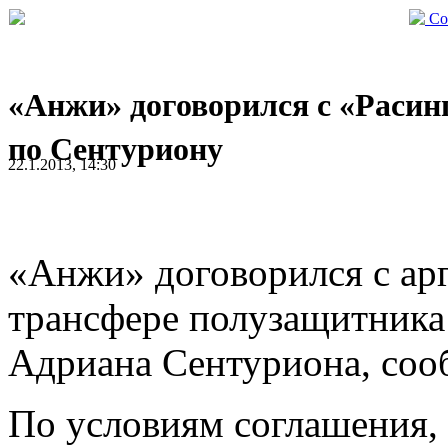
Со
«Анжи» договорился с «Расин
по Сентуриону
22.1.2013, 14:30
«Анжи» договорился с ар
трансфере полузащитника
Адриана Сентуриона, сооб
По условиям соглашения,