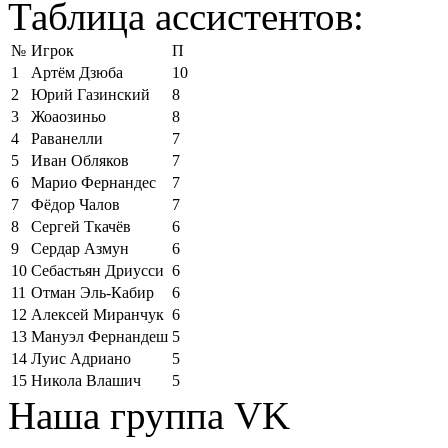
Таблица ассистентов:
№
Игрок
П
1
Артём Дзюба
10
2
Юрий Газинский
8
3
Жоаозиньо
8
4
Раванелли
7
5
Иван Обляков
7
6
Марио Фернандес
7
7
Фёдор Чалов
7
8
Сергей Ткачёв
6
9
Сердар Азмун
6
10
Себастьян Дриусси
6
11
Отман Эль-Кабир
6
12
Алексей Миранчук
6
13
Мануэл Фернандеш
5
14
Луис Адриано
5
15
Никола Влашич
5
Наша группа VK