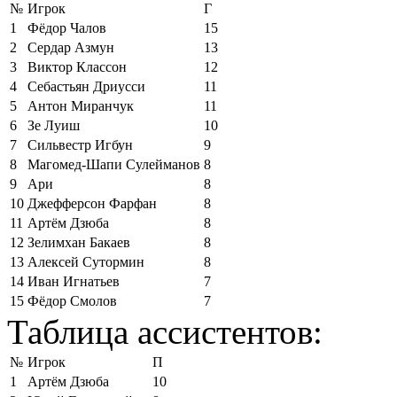
№
Игрок
Г
1
Фёдор Чалов
15
2
Сердар Азмун
13
3
Виктор Классон
12
4
Себастьян Дриусси
11
5
Антон Миранчук
11
6
Зе Луиш
10
7
Сильвестр Игбун
9
8
Магомед-Шапи Сулейманов
8
9
Ари
8
10
Джефферсон Фарфан
8
11
Артём Дзюба
8
12
Зелимхан Бакаев
8
13
Алексей Сутормин
8
14
Иван Игнатьев
7
15
Фёдор Смолов
7
Таблица ассистентов:
№
Игрок
П
1
Артём Дзюба
10