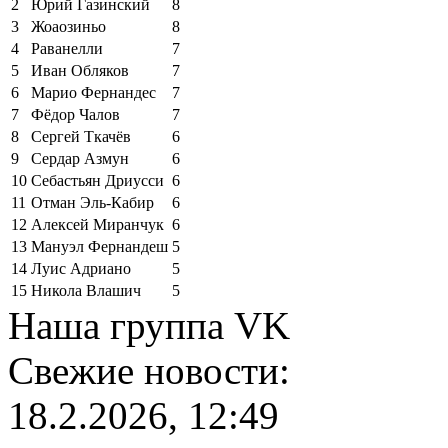
2
Юрий Газинский
8
3
Жоаозиньо
8
4
Раванелли
7
5
Иван Обляков
7
6
Марио Фернандес
7
7
Фёдор Чалов
7
8
Сергей Ткачёв
6
9
Сердар Азмун
6
10
Себастьян Дриусси
6
11
Отман Эль-Кабир
6
12
Алексей Миранчук
6
13
Мануэл Фернандеш
5
14
Луис Адриано
5
15
Никола Влашич
5
Наша группа VK
Свежие новости:
18.2.2026, 12:49