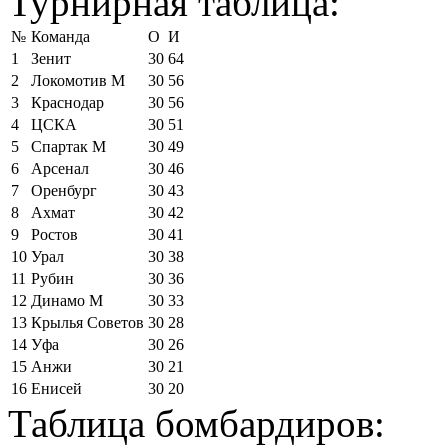
Турнирная таблица:
№
Команда
О
И
1
Зенит
30
64
2
Локомотив М
30
56
3
Краснодар
30
56
4
ЦСКА
30
51
5
Спартак М
30
49
6
Арсенал
30
46
7
Оренбург
30
43
8
Ахмат
30
42
9
Ростов
30
41
10
Урал
30
38
11
Рубин
30
36
12
Динамо М
30
33
13
Крылья Советов
30
28
14
Уфа
30
26
15
Анжи
30
21
16
Енисей
30
20
Таблица бомбардиров: