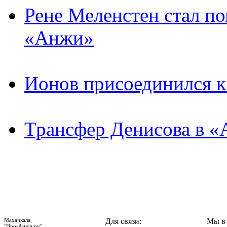
Рене Меленстен стал п
«Анжи»
Ионов присоединился 
Трансфер Денисова в «
Махачкала,
Для связи:
Мы в 
"Про-Анжи.ру",