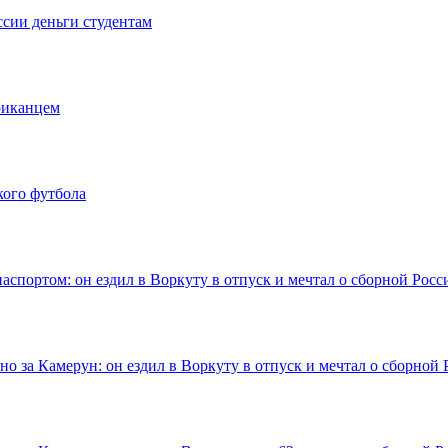
ссии деньги студентам
риканцем
кого футбола
аспортом: он ездил в Воркуту в отпуск и мечтал о сборной Росс
о за Камерун: он ездил в Воркуту в отпуск и мечтал о сборной 