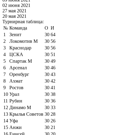
02 июня 2021
27 мая 2021
20 мая 2021
Турнирная таблица:
№
Команда
О
И
1
Зенит
30
64
2
Локомотив М
30
56
3
Краснодар
30
56
4
ЦСКА
30
51
5
Спартак М
30
49
6
Арсенал
30
46
7
Оренбург
30
43
8
Ахмат
30
42
9
Ростов
30
41
10
Урал
30
38
11
Рубин
30
36
12
Динамо М
30
33
13
Крылья Советов
30
28
14
Уфа
30
26
15
Анжи
30
21
16
Енисей
30
20