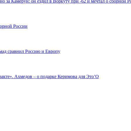
о за Камерун: он ездил в Воркуту при -62 и мечтал о сборной Р
борной России
мад сравнил Россию и Европу
ракте». Ахмедов – о подарке Керимова для Это’О