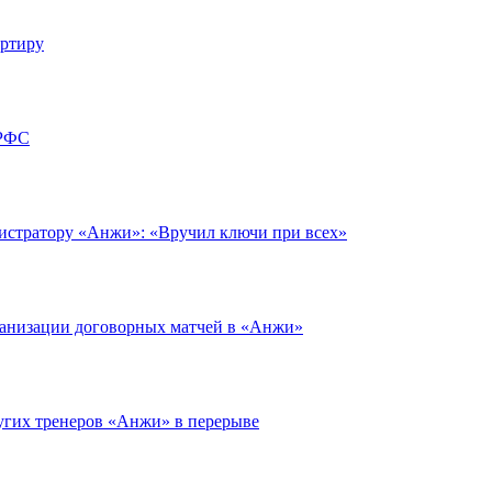
артиру
 РФС
нистратору «Анжи»: «Вручил ключи при всех»
ганизации договорных матчей в «Анжи»
ругих тренеров «Анжи» в перерыве