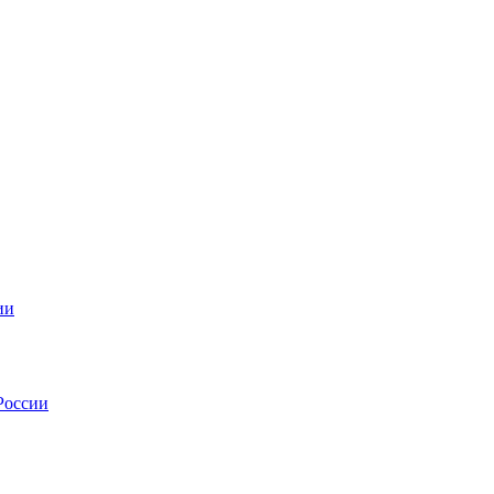
ии
России