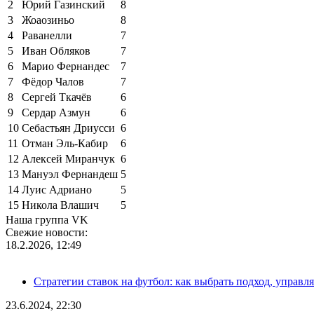
2
Юрий Газинский
8
3
Жоаозиньо
8
4
Раванелли
7
5
Иван Обляков
7
6
Марио Фернандес
7
7
Фёдор Чалов
7
8
Сергей Ткачёв
6
9
Сердар Азмун
6
10
Себастьян Дриусси
6
11
Отман Эль-Кабир
6
12
Алексей Миранчук
6
13
Мануэл Фернандеш
5
14
Луис Адриано
5
15
Никола Влашич
5
Наша группа VK
Свежие новости:
18.2.2026, 12:49
Стратегии ставок на футбол: как выбрать подход, управля
23.6.2024, 22:30