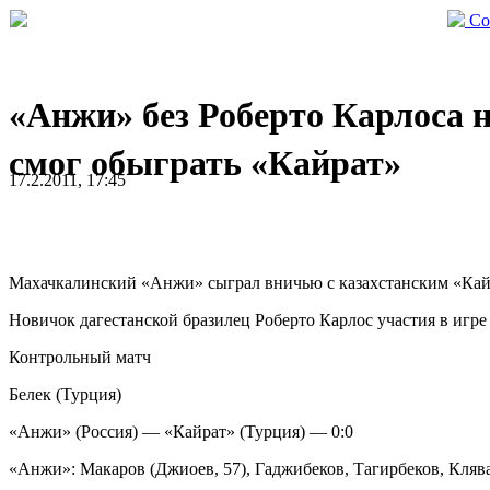
Со
«Анжи» без Роберто Карлоса 
смог обыграть «Кайрат»
17.2.2011, 17:45
Махачкалинский «Анжи» сыграл вничью с казахстанским «Кайр
Новичок дагестанской бразилец Роберто Карлос участия в игре
Контрольный матч
Белек (Турция)
«Анжи» (Россия) — «Кайрат» (Турция) — 0:0
«Анжи»: Макаров (Джиоев, 57), Гаджибеков, Тагирбеков, Клява, 