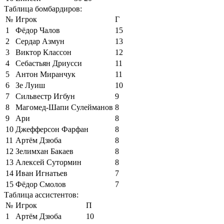
Таблица бомбардиров:
№
Игрок
Г
1
Фёдор Чалов
15
2
Сердар Азмун
13
3
Виктор Классон
12
4
Себастьян Дриусси
11
5
Антон Миранчук
11
6
Зе Луиш
10
7
Сильвестр Игбун
9
8
Магомед-Шапи Сулейманов
8
9
Ари
8
10
Джефферсон Фарфан
8
11
Артём Дзюба
8
12
Зелимхан Бакаев
8
13
Алексей Сутормин
8
14
Иван Игнатьев
7
15
Фёдор Смолов
7
Таблица ассистентов:
№
Игрок
П
1
Артём Дзюба
10