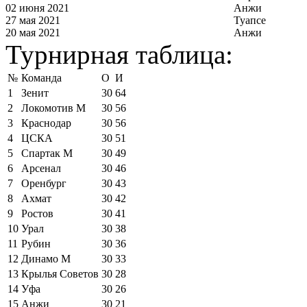
02 июня 2021
Анжи
27 мая 2021
Туапсе
20 мая 2021
Анжи
Турнирная таблица:
№
Команда
О
И
1
Зенит
30
64
2
Локомотив М
30
56
3
Краснодар
30
56
4
ЦСКА
30
51
5
Спартак М
30
49
6
Арсенал
30
46
7
Оренбург
30
43
8
Ахмат
30
42
9
Ростов
30
41
10
Урал
30
38
11
Рубин
30
36
12
Динамо М
30
33
13
Крылья Советов
30
28
14
Уфа
30
26
15
Анжи
30
21