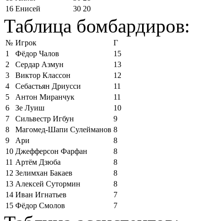
16
Енисей
30
20
Таблица бомбардиров:
№
Игрок
Г
1
Фёдор Чалов
15
2
Сердар Азмун
13
3
Виктор Классон
12
4
Себастьян Дриусси
11
5
Антон Миранчук
11
6
Зе Луиш
10
7
Сильвестр Игбун
9
8
Магомед-Шапи Сулейманов
8
9
Ари
8
10
Джефферсон Фарфан
8
11
Артём Дзюба
8
12
Зелимхан Бакаев
8
13
Алексей Сутормин
8
14
Иван Игнатьев
7
15
Фёдор Смолов
7