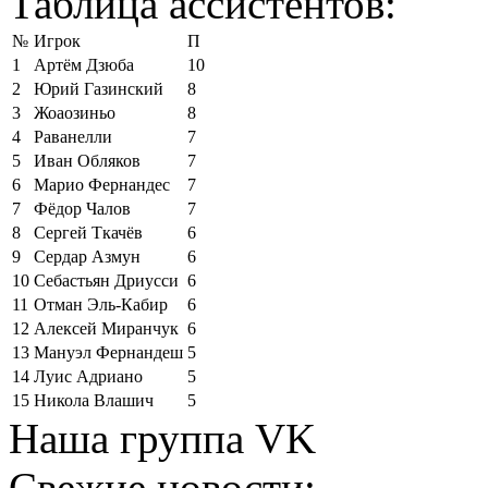
Таблица ассистентов:
№
Игрок
П
1
Артём Дзюба
10
2
Юрий Газинский
8
3
Жоаозиньо
8
4
Раванелли
7
5
Иван Обляков
7
6
Марио Фернандес
7
7
Фёдор Чалов
7
8
Сергей Ткачёв
6
9
Сердар Азмун
6
10
Себастьян Дриусси
6
11
Отман Эль-Кабир
6
12
Алексей Миранчук
6
13
Мануэл Фернандеш
5
14
Луис Адриано
5
15
Никола Влашич
5
Наша группа VK
Свежие новости: