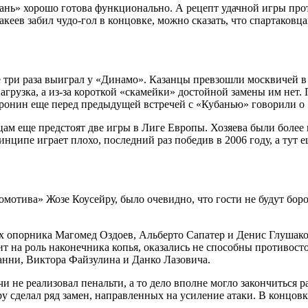
ань» хорошо готова функционально. А рецепт удачной игры про
Макеев забил чудо-гол в концовке, можно сказать, что спартако
се три раза выиграл у «Динамо». Казанцы превзошли москвичей
нагрузка, а из-за короткой «скамейки» достойной замены им не
оронин еще перед предыдущей встречей с «Кубанью» говорили о
анцам еще предстоят две игры в Лиге Европы. Хозяева были бол
инципе играет плохо, последний раз победив в 2006 году, а тут
мотива» Жозе Коусейру, было очевидно, что гости не будут боро
х опорника Магомед Оздоев, Альберто Сапатер и Денис Глушако
т на роль наконечника копья, оказались не способны противос
ни, Виктора Файзулина и Данко Лазовича.
 не реализовал пенальти, а то дело вполне могло закончиться р
ру сделал ряд замен, направленных на усиление атаки. В концов