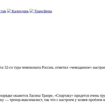
тав
Календарь
Трансферы
оги 32-го тура чемпионата России, отметил «чемоданное» настр
 порядке окажется Ласина Траоре, «Спартаку» придется очень тру
у — тренер-максималист, так что с настроем у хозяев проблем н