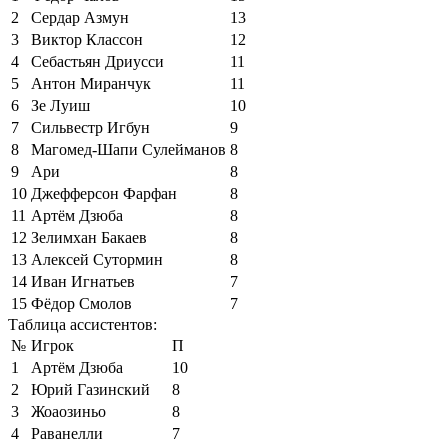
2
Сердар Азмун
13
3
Виктор Классон
12
4
Себастьян Дриусси
11
5
Антон Миранчук
11
6
Зе Луиш
10
7
Сильвестр Игбун
9
8
Магомед-Шапи Сулейманов
8
9
Ари
8
10
Джефферсон Фарфан
8
11
Артём Дзюба
8
12
Зелимхан Бакаев
8
13
Алексей Сутормин
8
14
Иван Игнатьев
7
15
Фёдор Смолов
7
Таблица ассистентов:
№
Игрок
П
1
Артём Дзюба
10
2
Юрий Газинский
8
3
Жоаозиньо
8
4
Раванелли
7