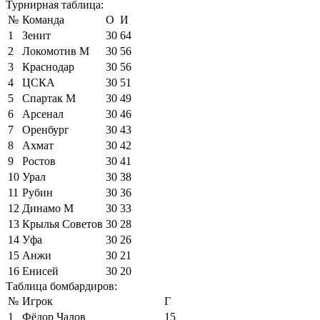
Турнирная таблица:
№
Команда
О
И
1
Зенит
30
64
2
Локомотив М
30
56
3
Краснодар
30
56
4
ЦСКА
30
51
5
Спартак М
30
49
6
Арсенал
30
46
7
Оренбург
30
43
8
Ахмат
30
42
9
Ростов
30
41
10
Урал
30
38
11
Рубин
30
36
12
Динамо М
30
33
13
Крылья Советов
30
28
14
Уфа
30
26
15
Анжи
30
21
16
Енисей
30
20
Таблица бомбардиров:
№
Игрок
Г
1
Фёдор Чалов
15