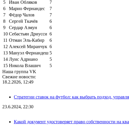
5
Иван Обляков
7
6
Марио Фернандес
7
7
Фёдор Чалов
7
8
Сергей Ткачёв
6
9
Сердар Азмун
6
10
Себастьян Дриусси
6
11
Отман Эль-Кабир
6
12
Алексей Миранчук
6
13
Мануэл Фернандеш
5
14
Луис Адриано
5
15
Никола Влашич
5
Наша группа VK
Свежие новости:
18.2.2026, 12:49
Стратегии ставок на футбол: как выбрать подход, управля
23.6.2024, 22:30
Какой документ удостоверяет право собственности на кв