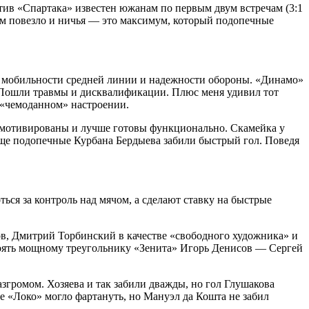
тив «Спартака» известен южанам по первым двум встречам (3:1
вцам повезло и ничья — это максимум, который подопечные
 в мобильности средней линии и надежности обороны. «Динамо»
т. Пошли травмы и дисквалификации. Плюс меня удивил тот
 «чемоданном» настроении.
ее мотивированы и лучше готовы функционально. Скамейка у
 еще подопечные Курбана Бердыева забили быстрый гол. Поведя
ться за контроль над мячом, а сделают ставку на быстрые
в, Дмитрий Торбинский в качестве «свободного художника» и
тоять мощному треугольнику «Зенита» Игорь Денисов — Сергей
азгромом. Хозяева и так забили дважды, но гол Глушакова
ке «Локо» могло фартануть, но Мануэл да Кошта не забил