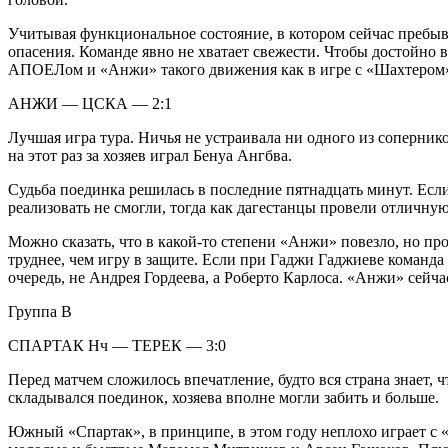
Учитывая функциональное состояние, в котором сейчас пребыв
опасения. Команде явно не хватает свежести. Чтобы достойно 
АПОЕЛом и «Анжи» такого движения как в игре с «Шахтером»
АНЖИ — ЦСКА — 2:1
Лучшая игра тура. Ничья не устраивала ни одного из соперни
на этот раз за хозяев играл Бенуа Ангбва.
Судьба поединка решилась в последние пятнадцать минут. Есл
реализовать не смогли, тогда как дагестанцы провели отличную
Можно сказать, что в какой-то степени «Анжи» повезло, но прог
труднее, чем игру в защите. Если при Гаджи Гаджиеве команда 
очередь, не Андрея Гордеева, а Роберто Карлоса. «Анжи» сейча
Группа B
СПАРТАК Нч — ТЕРЕК — 3:0
Перед матчем сложилось впечатление, будто вся страна знает, ч
складывался поединок, хозяева вполне могли забить и больше.
Южный «Спартак», в принципе, в этом году неплохо играет с «