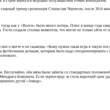
 в строй вернулся ведущий полузащитник Роман Концедалов.
и главный тренер грозненцев Станислав Черчесов, после 30-й ми
огда как у «Волги» было много потерь. Плюс в конце года сама
 Гости создали столько моментов, что могли не только уйти от п
ин о матче и не скажешь: «Кому нужна такая игра в такую пого
ыла футбольным дельцам, которым было надо синхронизировать с
волновало.
ам. Неслучайно, оба мяча были забиты со стандартных положени
иодрага Божовича. Если черногорцу за столь короткий срок уда
овершенно дугой «Амкар».