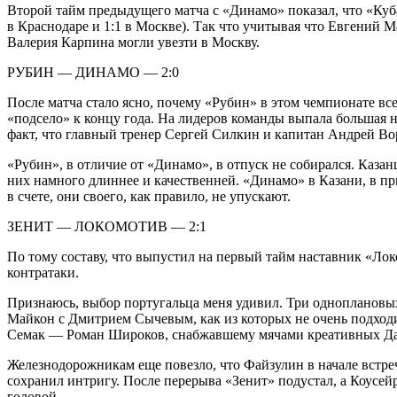
Второй тайм предыдущего матча с «Динамо» показал, что «Куб
в Краснодаре и 1:1 в Москве). Так что учитывая что Евгений 
Валерия Карпина могли увезти в Москву.
РУБИН — ДИНАМО — 2:0
После матча стало ясно, почему «Рубин» в этом чемпионате в
«подсело» к концу года. На лидеров команды выпала большая 
факт, что главный тренер Сергей Силкин и капитан Андрей В
«Рубин», в отличие от «Динамо», в отпуск не собирался. Каз
них намного длиннее и качественней. «Динамо» в Казани, в пр
в счете, они своего, как правило, не упускают.
ЗЕНИТ — ЛОКОМОТИВ — 2:1
По тому составу, что выпустил на первый тайм наставник «Локо
контратаки.
Признаюсь, выбор португальца меня удивил. Три одноплановы
Майкон с Дмитрием Сычевым, как из которых не очень подходи
Семак — Роман Широков, снабжавшему мячами креативных Дан
Железнодорожникам еще повезло, что Файзулин в начале встречи
сохранил интригу. После перерыва «Зенит» подустал, а Коусей
головой.