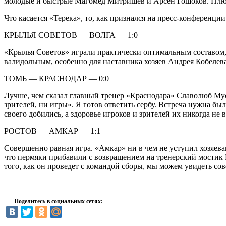
молодые и быстрые Магомед Митришев и Арсен Гошоков. Плюс
Что касается «Терека», то, как признался на пресс-конференци
КРЫЛЬЯ СОВЕТОВ — ВОЛГА — 1:0
«Крылья Советов» играли практически оптимальным составом, т
валидольным, особенно для наставника хозяев Андрея Кобелева.
ТОМЬ — КРАСНОДАР — 0:0
Лучше, чем сказал главный тренер «Краснодара» Славолюб Мусл
зрителей, ни игры». Я готов ответить сербу. Встреча нужна б
своего добились, а здоровье игроков и зрителей их никогда не 
РОСТОВ — АМКАР — 1:1
Совершенно равная игра. «Амкар» ни в чем не уступил хозяев
что пермяки прибавили с возвращением на тренерский мостик М
того, как он проведет с командой сборы, мы можем увидеть с
Поделитесь в социальных сетях: