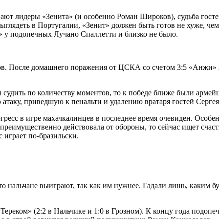
ают лидеры «Зенита» (и особенно Роман Широков), судьба гост
выглядеть в Португалии, «Зенит» должен быть готов не хуже, че
 у подопечных Лучано Спаллетти и близко не было.
ков. После домашнего поражения от ЦСКА со счетом 3:5 «Анжи» 
и судить по количеству моментов, то к победе ближе были арм
 атаку, приведшую к пенальти и удалению вратаря гостей Сергея
ресс в игре махачкалинцев в последнее время очевиден. Особенно
преимущественно действовала от обороны, то сейчас ищет счастья
с играет по-бразильски.
то нальчане выиграют, так как им нужнее. Гадали лишь, каким бу
Тереком» (2:2 в Нальчике и 1:0 в Грозном). К концу года подоп